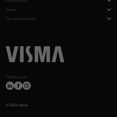
For investors
News
Our commitments
Follow us on
©️ 2026 Visma