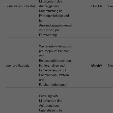
Mitarbeitern des
Frau Evelyn Schaefer
Auftraggebers,
EU/EEA
Ge
Unterstützung bei
Programmfehlern und
bei
Anwendungsproblemen
vor Ort und per
Fernwartung
Weiterentwicklung von
proDoppik im Rahmen
von
Releaseanforderungen,
Leonard Raddatz
Fehleranalyse und
EU/EEA
No
Fehlerbereinigung im
Rahmen von Hotfixen
und
Patchanforderungen
Schulung von
Mitarbeitern des
Auftraggebers,
Unterstützung bei