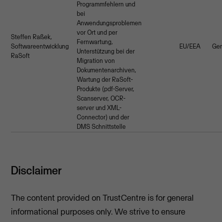
Programmfehlern und
bei
Anwendungsproblemen
vor Ort und per
Steffen Raßek,
Fernwartung,
Softwareentwicklung
EU/EEA
Ge
Unterstützung bei der
RaSoft
Migration von
Dokumentenarchiven,
Wartung der RaSoft-
Produkte (pdf-Server,
Scanserver, OCR-
server und XML-
Connector) und der
DMS Schnittstelle
Disclaimer
The content provided on TrustCentre is for general
informational purposes only. We strive to ensure