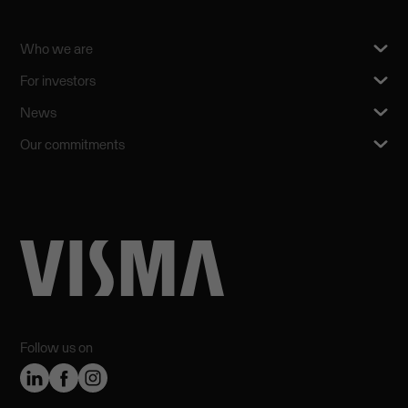
Who we are
For investors
News
Our commitments
Follow us on