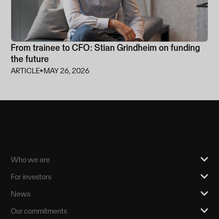
From trainee to CFO: Stian Grindheim on funding
the future
ARTICLE
⏵
MAY 26, 2026
Who we are
For investors
News
Our commitments