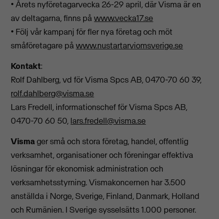
• Årets nyföretagarvecka 26-29 april, där Visma är en
av deltagarna, finns på
www.vecka17.se
• Följ vår kampanj för fler nya företag och möt
småföretagare på
www.nustartarviomsverige.se
Kontakt
:
Rolf Dahlberg, vd för Visma Spcs AB, 0470-70 60 39,
rolf.dahlberg@visma.se
Lars Fredell, informationschef för Visma Spcs AB,
0470-70 60 50,
lars.fredell@visma.se
Visma
ger små och stora företag, handel, offentlig
verksamhet, organisationer och föreningar effektiva
lösningar för ekonomisk administration och
verksamhetsstyrning. Vismakoncernen har 3.500
anställda i Norge, Sverige, Finland, Danmark, Holland
och Rumänien. I Sverige sysselsätts 1.000 personer.