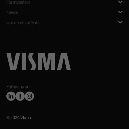
For investors
News
Our commitments
Follow us on
©️ 2026 Visma