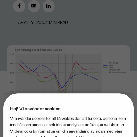
APRIL 26, 2010
3
MIN READ
Hej! Vi använder cookies
Vi använder cookies för att få webbsidan att fungera, personalisera
innehåll och annonser och för att analysera trafiken på webbsidan.
Intresset för att starta eget fortsätter att öka. Innan
Vi delar också information om din användning av sidan med våra