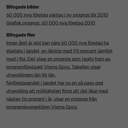
Bifogade bilder
60 000 nya företag väntas i ny prognos för 2010
Grafisk prognos: 60 000 nya företag 2010
Bifogade filer
Innan året är slut kan nära 60 000 nya företag ha
startats i landet, en ökning med 9,5 procent jämfört
med i fjol. Det visar en prognos som tagits fram av
programföretaget Visma Spcs. Tabellen visar
utvecklingen län för län.
Nyföretagandet i landet har nu en så pass god
utveckling att möjligheten finns att det ökar med
nästan tio procent i år, visar en prosnos från
programleverantören Visma Spcs.