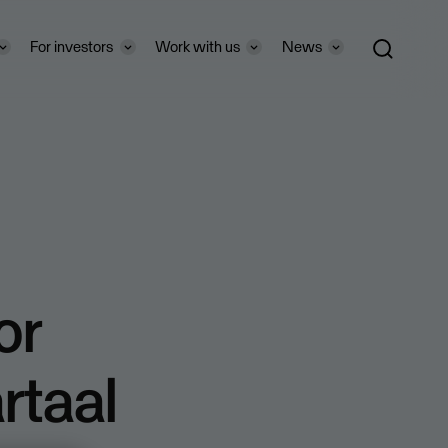
For investors
Work with us
News
or
rtaal