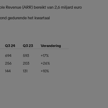
le Revenue (ARR) bereikt van 2,6 miljard euro
ond gedurende het kwartaal
Q3 24
Q3 23
Verandering
694
593
+17%
256
203
+26%
144
131
+10%