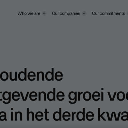
Who we are
Our companies
Our commitments
oudende
gevende groei vo
 in het derde kwa