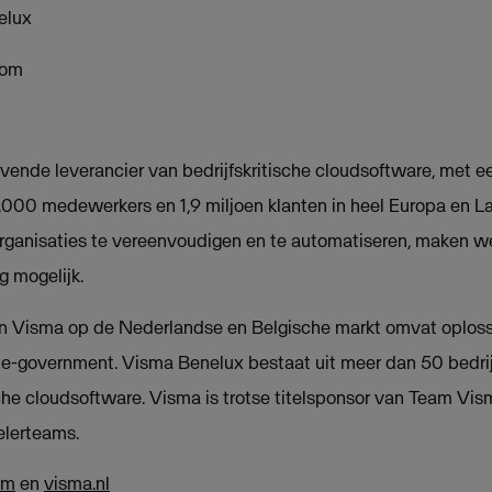
elux
com
ende leverancier van bedrijfskritische cloudsoftware, met e
16.000 medewerkers en 1,9 miljoen klanten in heel Europa en L
rganisaties te vereenvoudigen en te automatiseren, maken we
 mogelijk.
 Visma op de Nederlandse en Belgische markt omvat oplossi
e-government. Visma Benelux bestaat uit meer dan 50 bedrij
sche cloudsoftware. Visma is trotse titelsponsor van Team Vis
elerteams.
om
en
visma.nl