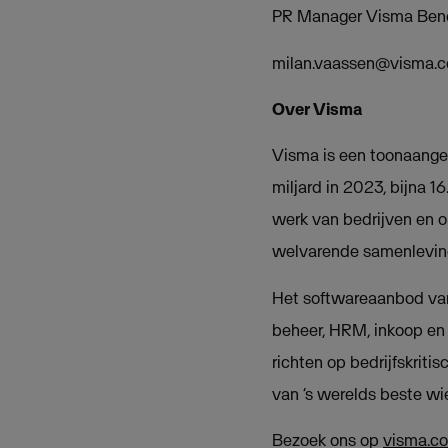
PR Manager Visma Ben
milan.vaassen@visma.
Over Visma
Visma is een toonaangev
miljard in 2023, bijna 
werk van bedrijven en o
welvarende samenleving
Het softwareaanbod van
beheer, HRM, inkoop en 
richten op bedrijfskriti
van ‘s werelds beste wi
Bezoek ons op
visma.c