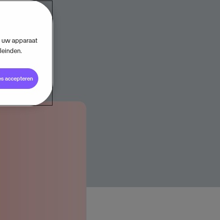
uwt ARR
op uw apparaat
leinden.
es accepteren