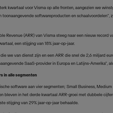
rk kwartaal voor Visma op alle fronten, aangezien we winst
n toonaangevende softwareproducten en schaalvoordelen", z
le Revenue (ARR) van Visma steeg naar een nieuw record va
artaal, een stijging van 18% jaar-op-jaar.
 die we van dienst zijn en een ARR die snel de 2,6 miljard eur
naangevende SaaS-provider in Europa en Latijns-Amerika", a
rs in alle segmenten
itische software aan vier segmenten; Small Business, Mediu
en bleven in het derde kwartaal ARR-groei met dubbele cijfer
te stijging van 29% jaar-op-jaar behaalde.