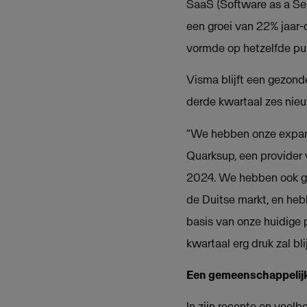
SaaS (Software as a Ser
een groei van 22% jaar-o
vormde op hetzelfde pu
Visma blijft een gezond
derde kwartaal zes nie
“We hebben onze expansi
Quarksup, een provider 
2024. We hebben ook ge
de Duitse markt, en he
basis van onze huidige 
kwartaal erg druk zal bl
Een gemeenschappelijk
In zijn recente en veel