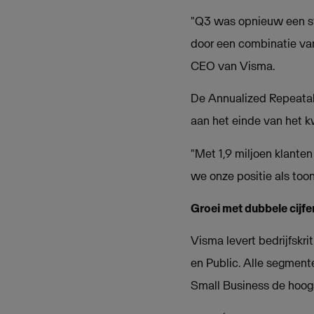
"Q3 was opnieuw een ste
door een combinatie va
CEO van Visma.
De Annualized Repeatab
aan het einde van het kw
"Met 1,9 miljoen klanten
we onze positie als too
Groei met dubbele cijfe
Visma levert bedrijfskr
en Public. Alle segment
Small Business de hoogs