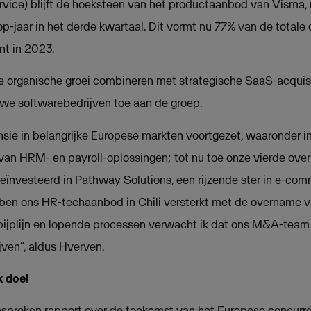
vice) blijft de hoeksteen van het productaanbod van Visma, 
p-jaar in het derde kwartaal. Dit vormt nu 77% van de totale 
nt in 2023.
e organische groei combineren met strategische SaaS-acquisi
uwe softwarebedrijven toe aan de groep.
e in belangrijke Europese markten voortgezet, waaronder in
van HRM- en payroll-oplossingen; tot nu toe onze vierde over
ïnvesteerd in Pathway Solutions, een rijzende ster in e-com
bben ons HR-techaanbod in Chili versterkt met de overname 
pijplijn en lopende processen verwacht ik dat ons M&A-team 
ijven”, aldus Hverven.
 doel
besproken rapport over de toekomst van het Europese concurr