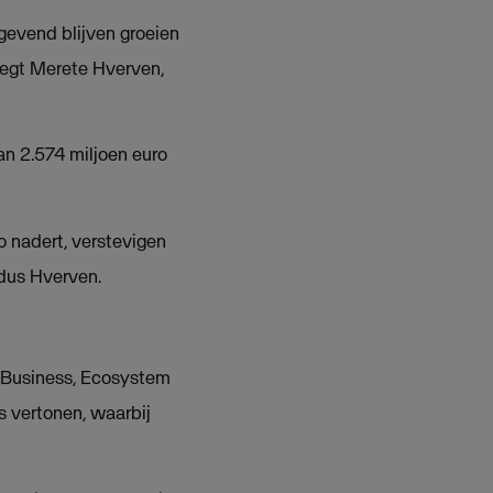
gevend blijven groeien
egt Merete Hverven,
n 2.574 miljoen euro
o nadert, verstevigen
ldus Hverven.
m Business, Ecosystem
s vertonen, waarbij