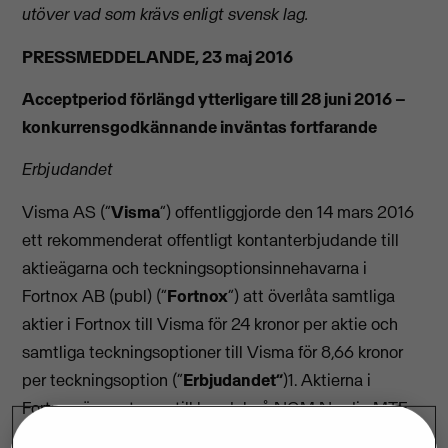
utöver vad som krävs enligt svensk lag.
PRESSMEDDELANDE, 23 maj 2016
Acceptperiod förlängd ytterligare till 28 juni 2016 –
konkurrensgodkännande inväntas fortfarande
Erbjudandet
Visma AS (”
Visma
”) offentliggjorde den 14 mars 2016
ett rekommenderat offentligt kontanterbjudande till
aktieägarna och teckningsoptionsinnehavarna i
Fortnox AB (publ) (”
Fortnox
”) att överlåta samtliga
aktier i Fortnox till Visma för 24 kronor per aktie och
samtliga teckningsoptioner till Visma för 8,66 kronor
per teckningsoption (”
E
rbjudandet”
)1. Aktierna i
Fortnox är upptagna till handel på NGM Nordic MTF.