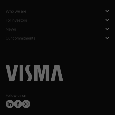
Who we are
For investors
News
Our commitments
Follow us on