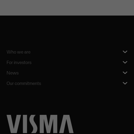
Who we are
For investors
News
Our commitments