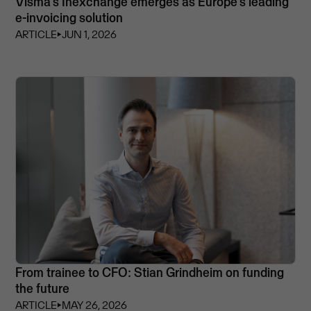
Visma’s Inexchange emerges as Europe's leading
e-invoicing solution
ARTICLE
⏵
JUN 1, 2026
From trainee to CFO: Stian Grindheim on funding
the future
ARTICLE
⏵
MAY 26, 2026