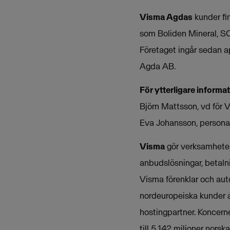
Visma Agdas
kunder fi
som Boliden Mineral, SC
Företaget ingår sedan a
Agda AB.
För ytterligare informa
Björn Mattsson, vd för
Eva Johansson, persona
Visma
gör verksamheter 
anbudslösningar, betalni
Visma förenklar och aut
nordeuropeiska kunder 
hostingpartner. Koncern
till 5 142 miljoner norska