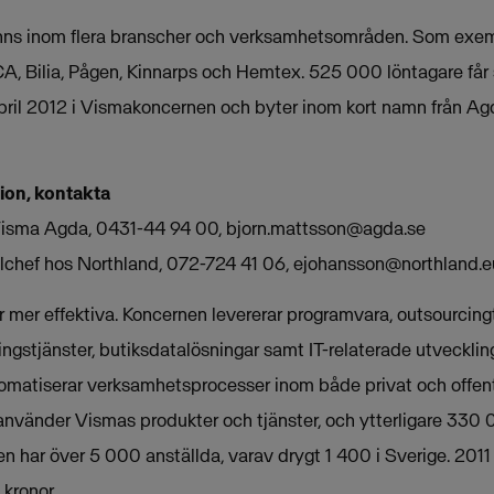
nns inom flera branscher och verksamhetsområden. Som exe
A, Bilia, Pågen, Kinnarps och Hemtex. 525 000 löntagare får 
pril 2012 i Vismakoncernen och byter inom kort namn från Ag
tion, kontakta
 Visma Agda, 0431-44 94 00,
bjorn.mattsson@agda.se
lchef hos Northland, 072-724 41 06,
ejohansson@northland.e
mer effektiva. Koncernen levererar programvara, outsourcingt
ngstjänster, butiksdatalösningar samt IT-relaterade utveckling
omatiserar verksamhetsprocesser inom både privat och offent
använder Vismas produkter och tjänster, och ytterligare 330
en har över 5 000 anställda, varav drygt 1 400 i Sverige. 20
 kronor.