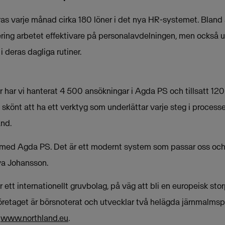
s varje månad cirka 180 löner i det nya HR-systemet. Bland 
ering arbetet effektivare på personalavdelningen, men också u
i deras dagliga rutiner.
 år har vi hanterat 4 500 ansökningar i Agda PS och tillsatt 120
t skönt att ha ett verktyg som underlättar varje steg i proces
and.
r med Agda PS. Det är ett modernt system som passar oss oc
va Johansson.
r ett internationellt gruvbolag, på väg att bli en europeisk st
retaget är börsnoterat och utvecklar två helägda järnmalmspr
å
www.northland.eu
.