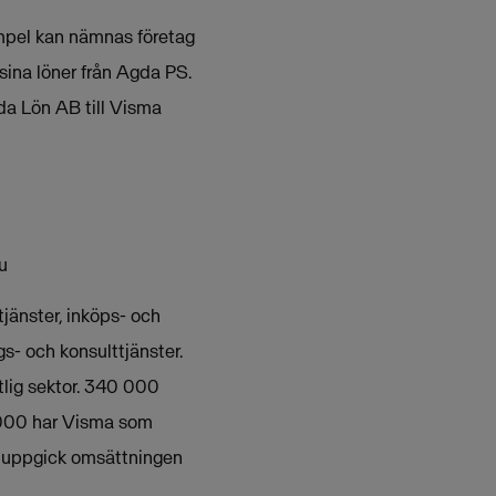
mpel kan nämnas företag
sina löner från Agda PS.
da Lön AB till Visma
u
jänster, inköps- och
s- och konsulttjänster.
lig sektor. 340 000
 000 har Visma som
11 uppgick omsättningen