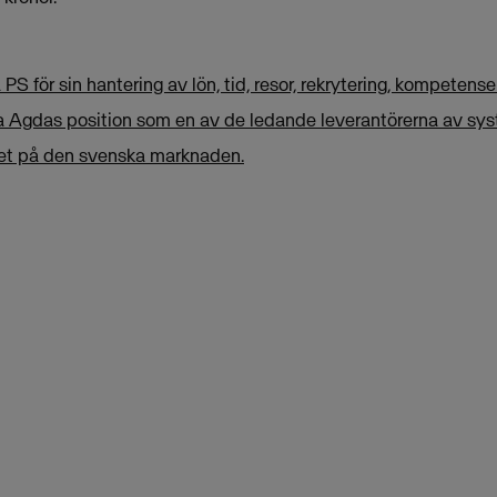
PS för sin hantering av lön, tid, resor, rekrytering, kompetense
ma Agdas position som en av de ledande leverantörerna av sy
et på den svenska marknaden.