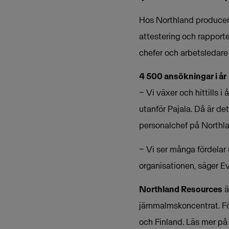
Hos Northland producera
attestering och rapport
chefer och arbetsledare 
4 500 ansökningar i år
− Vi växer och hittills i
utanför Pajala. Då är de
personalchef på Northl
− Vi ser många fördela
organisationen, säger E
Northland Resources
ä
järnmalmskoncentrat. Fö
och Finland. Läs mer p