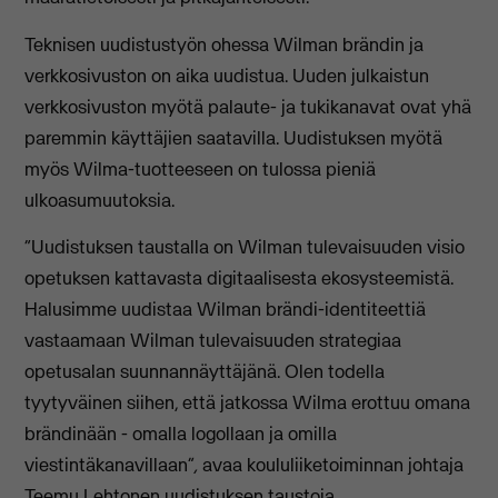
Teknisen uudistustyön ohessa Wilman brändin ja
verkkosivuston on aika uudistua. Uuden julkaistun
verkkosivuston myötä palaute- ja tukikanavat ovat yhä
paremmin käyttäjien saatavilla. Uudistuksen myötä
myös Wilma-tuotteeseen on tulossa pieniä
ulkoasumuutoksia.
“Uudistuksen taustalla on Wilman tulevaisuuden visio
opetuksen kattavasta digitaalisesta ekosysteemistä.
Halusimme uudistaa Wilman brändi-identiteettiä
vastaamaan Wilman tulevaisuuden strategiaa
opetusalan suunnannäyttäjänä. Olen todella
tyytyväinen siihen, että jatkossa Wilma erottuu omana
brändinään - omalla logollaan ja omilla
viestintäkanavillaan”
,
avaa koululiiketoiminnan johtaja
Teemu Lehtonen uudistuksen taustoja.