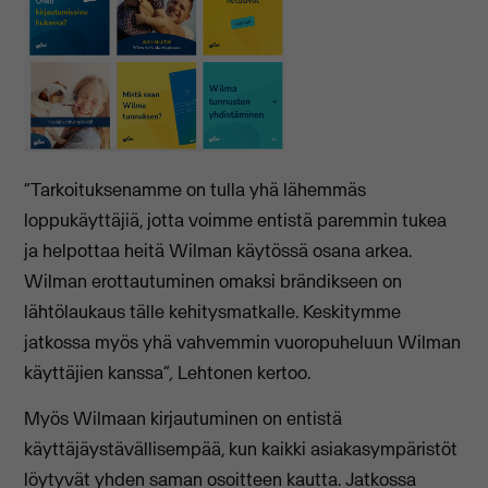
“Tarkoituksenamme on tulla yhä lähemmäs
loppukäyttäjiä, jotta voimme entistä paremmin tukea
ja helpottaa heitä Wilman käytössä osana arkea.
Wilman erottautuminen omaksi brändikseen on
lähtölaukaus tälle kehitysmatkalle. Keskitymme
jatkossa myös yhä vahvemmin vuoropuheluun Wilman
käyttäjien kanssa”
,
Lehtonen kertoo.
Myös Wilmaan kirjautuminen on entistä
käyttäjäystävällisempää, kun kaikki asiakasympäristöt
löytyvät yhden saman osoitteen kautta. Jatkossa