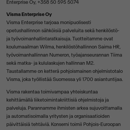
Enterprise Oy, +358 50 595 5074
Visma Enterprise Oy
Visma Enterprise tarjoaa monipuolisesti
opetushallinnon sähköisiä palveluita sekä henkilöstö-
ja työvoimanhallintaratkaisuja. Tuotteitamme ovat
koulumaailman Wilma, henkilöstöhallinnon Saima HR,
työvoimanhallinnan Numeron, työajanseurannan Tiima
sekä matka- ja kululaskujen hallinnan M2.
Taustallamme on ketterä pohjoismainen ohjelmistotalo
Visma, joka työllistää Suomessa yli 1700 asiantuntijaa.
Visma rakentaa toimivampaa yhteiskuntaa
kehittämällä liiketoimintakriittisiä ohjelmistoja ja
palveluja. Parannamme ihmisten arkea sujuvoittamalla
ja automatisoimalla yritysten ja organisaatioiden
päivittäisiä tehtäviä. Konserni toimii Pohjois-Euroopan