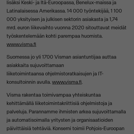
lisäksi Keski- ja Itä-Euroopassa, Benelux-maissa ja
Latinalaisessa Amerikassa. 14 000 työntekijää, 1 100
000 yksityisen ja julkisen sektorin asiakasta ja 1,74
mrd. euron liikevaihto vuonna 2020 sitouttavat meidät
työskentelemään kohti parempaa huomista.
www.visma.fi
Suomessa jo yli 1700 Visman asiantuntijaa auttaa
asiakkaita sujuvoittamaan
liiketoimintaansa ohjelmistoratkaisujen ja IT-
konsultoinnin avulla.
www.visma.fi
.
Visma rakentaa toimivampaa yhteiskuntaa
kehittämällä liiketoimintakriittisiä ohjelmistoja ja
palveluja. Parannamme ihmisten arkea sujuvoittamalla
ja automatisoimalla yritysten ja organisaatioiden
päivittäisiä tehtäviä. Konserni toimii Pohjois-Euroopan