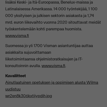
lisäksi Keski- ja Itä-Euroopassa, Benelux-maissa ja
Latinalaisessa Amerikassa. 14 000 työntekijää, 1 100
000 yksityisen ja julkisen sektorin asiakasta ja 1,74
mrd. euron liikevaihto vuonna 2020 sitouttavat meidät
työskentelemään kohti parempaa huomista.
www.visma.fi
Suomessa jo yli 1700 Visman asiantuntijaa auttaa
asiakkaita sujuvoittamaan
liiketoimintaansa ohjelmistoratkaisujen ja IT-
konsultoinnin avulla.
www.visma.fi
.
Kuvaliitteet
Ainutlaatuinen opetuksen ja oppimisen alusta Wilma
uudistuu
wr2en8k306kxtijypdih.jpg