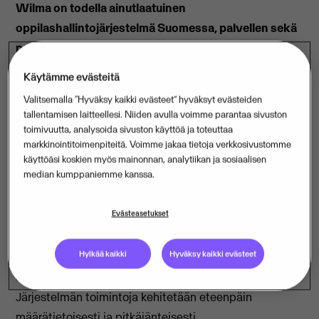
Wilma on todella ainutlaatuinen
oppilashallintojärjestelmä Suomessa, palvellen sekä
perheitä että oppilaitoksia aina
varhaiskasvatuksesta toiselle asteelle saakka.
Käytämme evästeitä
Opetusalan suunnannäyttäjänä Wilma on kuunnellut
Valitsemalla “Hyväksy kaikki evästeet” hyväksyt evästeiden
käyttäjien tarpeita ja haluaa helpottaa käyttäjien
tallentamisen laitteellesi. Niiden avulla voimme parantaa sivuston
arkea nyt entistä enemmän parantamalla
toimivuutta, analysoida sivuston käyttöä ja toteuttaa
markkinointitoimenpiteitä. Voimme jakaa tietoja verkkosivustomme
löydettävyyttä.
käyttöäsi koskien myös mainonnan, analytiikan ja sosiaalisen
median kumppaniemme kanssa.
Wilma on Suomen käytetyin yhteydenpitoväline kodin
ja koulun välillä. Lähes kaksi miljoonaa suomalaista
Evästeasetukset
vastaanottaa ja lähettää Wilma-viestejä melkein
päivittäin. Käyttäjäpalautteiden perusteella peräti 65
Hylkää kaikki
Hyväksy kaikki evästeet
prosenttia Wilman käyttäjistä on tyytyväisiä tai
erittäin tyytyväisiä Wilmaan viestinnän välineenä.
Järjestelmän toimintoja kehitetään eteenpäin
määrätietoisesti ja pitkäjänteisesti.