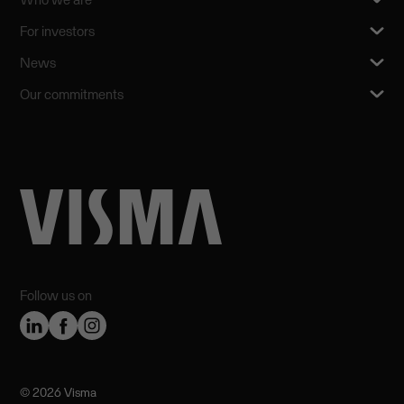
For investors
News
Our commitments
Follow us on
©️ 2026 Visma