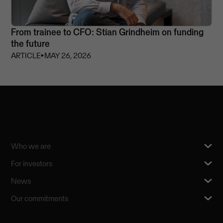
From trainee to CFO: Stian Grindheim on funding
the future
ARTICLE
⏵
MAY 26, 2026
Who we are
For investors
News
Our commitments