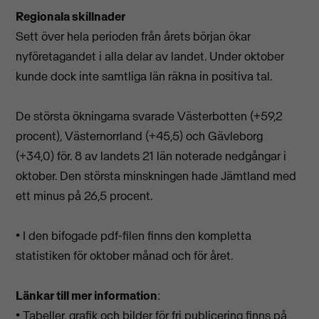
Regionala skillnader
Sett över hela perioden från årets början ökar
nyföretagandet i alla delar av landet. Under oktober
kunde dock inte samtliga län räkna in positiva tal.
De största ökningarna svarade Västerbotten (+59,2
procent), Västernorrland (+45,5) och Gävleborg
(+34,0) för. 8 av landets 21 län noterade nedgångar i
oktober. Den största minskningen hade Jämtland med
ett minus på 26,5 procent.
• I den bifogade pdf-filen finns den kompletta
statistiken för oktober månad och för året.
Länkar till mer information
:
• Tabeller, grafik och bilder för fri publicering finns på