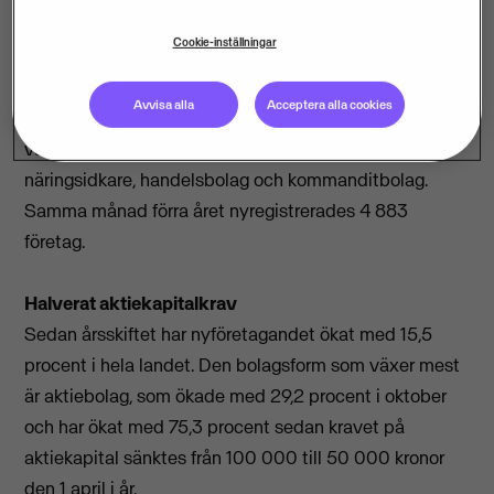
landet med 6,6 procent jämfört med motsvarande
Cookie-inställningar
månad förra året.
Avvisa alla
Acceptera alla cookies
I oktober 2010 startades 5 205 nya företag i de
vanligaste bolagsformerna aktiebolag, enskild
näringsidkare, handelsbolag och kommanditbolag.
Samma månad förra året nyregistrerades 4 883
företag.
Halverat aktiekapitalkrav
Sedan årsskiftet har nyföretagandet ökat med 15,5
procent i hela landet. Den bolagsform som växer mest
är aktiebolag, som ökade med 29,2 procent i oktober
och har ökat med 75,3 procent sedan kravet på
aktiekapital sänktes från 100 000 till 50 000 kronor
den 1 april i år.