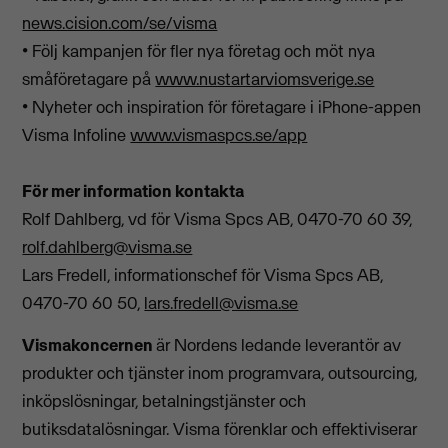
news.cision.com/se/visma
• Följ kampanjen för fler nya företag och möt nya
småföretagare på
www.nustartarviomsverige.se
• Nyheter och inspiration för företagare i iPhone-appen
Visma Infoline
www.vismaspcs.se/app
För mer information kontakta
Rolf Dahlberg, vd för Visma Spcs AB, 0470-70 60 39,
rolf.dahlberg@visma.se
Lars Fredell, informationschef för Visma Spcs AB,
0470-70 60 50,
lars.fredell@visma.se
Vismakoncernen
är Nordens ledande leverantör av
produkter och tjänster inom programvara, outsourcing,
inköpslösningar, betalningstjänster och
butiksdatalösningar. Visma förenklar och effektiviserar