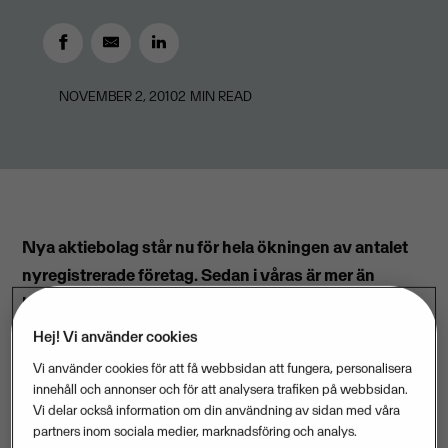
NOVEMBER 2, 2010
2
MIN READ
Nya aktiebolag står nu för hela ökningen av antalet
nyregistrerade företag. Sedan i våras är mer än
hälften av alla nya företag aktiebolag, medan den
tidigare så populära enskilda näringsformen står still.
Hej! Vi använder cookies
Det visar Vismas sammanställning av färsk statistik
Vi använder cookies för att få webbsidan att fungera, personalisera
från Bolagsverket.
innehåll och annonser och för att analysera trafiken på webbsidan.
Vi delar också information om din användning av sidan med våra
partners inom sociala medier, marknadsföring och analys.
Under oktober månad ökade nyföretagandet i hela