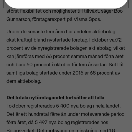
som bolagsform. Aktiebolagsformen är den som ger
störst flexibilitet och möjligheter till tillväxt, säger Boo
Gunnarson, företagarexpert på Visma Spcs.
Under de senaste fem åren har andelen aktiebolag
ökat kraftigt bland nystartade företag. I oktober var72
procent av de nyregistrerade bolagen aktiebolag, vilket
kan jämföras med 66 procent samma månad förra året
och bara 50 procent i oktober för fem år sedan. Sett till
samtliga bolag startade under 2015 är 68 procent av
dem aktiebolag.
Det totala nyföretagandet fortsätter att falla
I oktober registrerades 5 400 nya bolag i hela landet.
Det är ett hundratal färre än under motsvarande period
förra året, då 5 497 nya bolag registrerades hos
Bolagsverket. Det motsvarar en minskning med 1,8