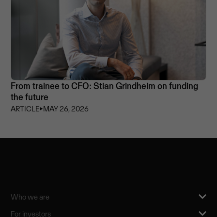
From trainee to CFO: Stian Grindheim on funding
the future
ARTICLE
⏵
MAY 26, 2026
Who we are
For investors