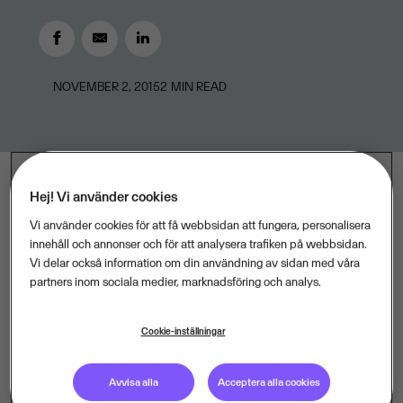
NOVEMBER 2, 2015
2
MIN READ
Hej! Vi använder cookies
Sju av tio företag som registrerades i oktober, 72
Vi använder cookies för att få webbsidan att fungera, personalisera
innehåll och annonser och för att analysera trafiken på webbsidan.
procent, var aktiebolag. Det är en ökning med 7,5
Vi delar också information om din användning av sidan med våra
procent jämfört med förra året. Totalt registrerades 5
partners inom sociala medier, marknadsföring och analys.
400 nya företag i oktober, 3 879 av dem var
aktiebolag. Det visar statistik från Bolagsverket som
Cookie-inställningar
Visma sammanställt.
– Det är glädjande att se att allt fler väljer aktiebolag
Avvisa alla
Acceptera alla cookies