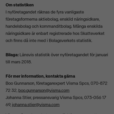
Om statistiken
I nyföretagandet räknas de fyra vanligaste
företagsformerna aktiebolag, enskild näringsidkare,
handelsbolag och kommanditbolag. Många enskilda
näringsidkare är enbart registrerade hos Skatteverket
och finns då inte med i Bolagsverkets statistik.
Bilaga:
Länsvis statistik över nyföretagandet för januari
till mars 2018.
För mer information, kontakta gärna
Boo Gunnarson, företagarexpert Visma Spcs, 070-872
72 32,
boo.gunnarson@visma.com
Johanna Stier, pressansvarig Visma Spcs, 073-056 17
69,
johanna.stier@visma.com