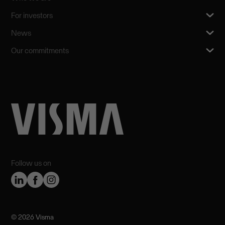
For investors
News
Our commitments
Follow us on
©️ 2026 Visma