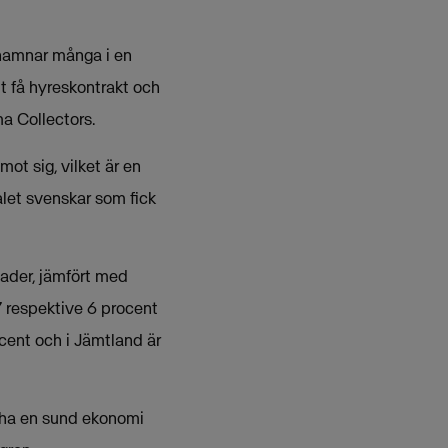
e hamnar många i en
tt få hyreskontrakt och
ma Collectors.
ot sig, vilket är en
let svenskar som fick
nader, jämfört med
7 respektive 6 procent
cent och i Jämtland är
t ha en sund ekonomi