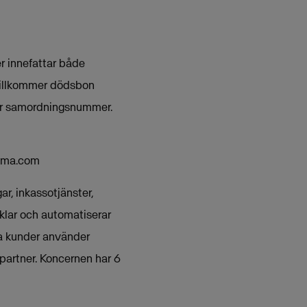
r innefattar både
r tillkommer dödsbon
ler samordningsnummer.
isma.com
r, inkassotjänster,
klar och automatiserar
ka kunder använder
partner. Koncernen har 6