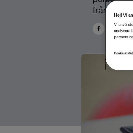
från Kron
Hej! Vi a
Vi använder
analysera 
partners in
Cookie-instäl