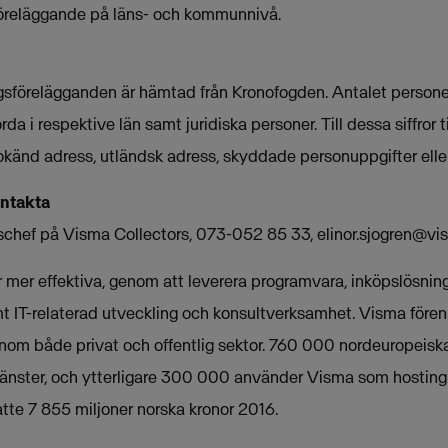
sföreläggande på läns- och kommunnivå.
gsförelägganden är hämtad från Kronofogden. Antalet persone
rda i respektive län samt juridiska personer. Till dessa siffro
okänd adress, utländsk adress, skyddade personuppgifter el
ontakta
dschef på Visma Collectors, 073-052 85 33,
elinor.sjogren@v
mer effektiva, genom att leverera programvara, inköpslösninga
t IT-relaterad utveckling och konsultverksamhet. Visma fören
nom både privat och offentlig sektor. 760 000 nordeuropeis
änster, och ytterligare 300 000 använder Visma som hosting
te 7 855 miljoner norska kronor 2016.