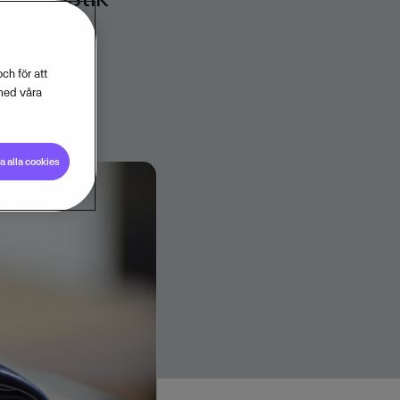
ch för att
med våra
 alla cookies