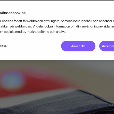
ofogden som Visma sammanställt.
nvänder cookies
 cookies för att få webbsidan att fungera, personalisera innehåll och annonser o
OCTOBER 17, 2017
2
MIN READ
trafiken på webbsidan. Vi delar också information om din användning av sidan 
om sociala medier, marknadsföring och analys.
lningar
Avvisa alla
Acceptera