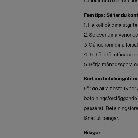
handlar ofta mer om hur
Fem tips: Så tar du kon
1. Ha koll på dina utgift
2. Se över dina vanor oc
3. Gå igenom dina försäkr
4. Ta höjd för oförutse
5. Börja månadsspara och
Kort om betalningsför
För de allra flesta type
betalningsföreläggande
passerat. Betalningsför
lånat ut pengar.
Bilagor