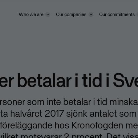
Who we are
Our companies
Our commitments
ler betalar i tid i S
rsoner som inte betalar i tid minskar
ta halvåret 2017 sjönk antalet som 
sföreläggande hos Kronofogden m
vilket motsvarar 2 procent. Det visar