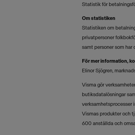
Statistik för betalning
Om statistiken
Statistiken om betalnin
privatpersoner folkbokfö
samt personer som har 
För mer information, k
Elinor Sjögren, markna
Visma gör verksamheter 
butiksdatalösningar sam
verksamhetsprocesser i
Vismas produkter och tj
600 anställda och omsat