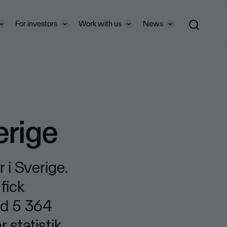
For investors
Work with us
News
verige
 i Sverige.
fick
ed 5 364
 statistik