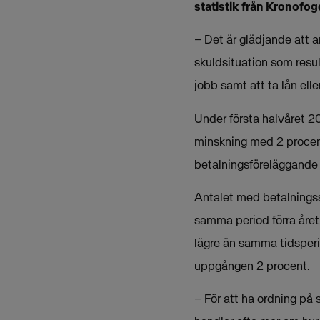
statistik från Kronofo
– Det är glädjande att a
skuldsituation som resul
jobb samt att ta lån ell
Under första halvåret 20
minskning med 2 procen
betalningsföreläggande
Antalet med betalningss
samma period förra året.
lägre än samma tidsperi
uppgången 2 procent.
– För att ha ordning på