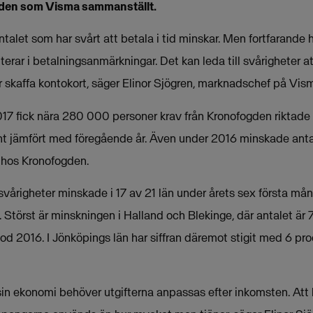
gden som Visma sammanställt.
ntalet som har svårt att betala i tid minskar. Men fortfarand
terar i betalningsanmärkningar. Det kan leda till svårigheter a
er skaffa kontokort, säger Elinor Sjögren, marknadschef på Vis
17 fick nära 280 000 personer krav från Kronofogden riktade m
t jämfört med föregående år. Även under 2016 minskade anta
 hos Kronofogden.
vårigheter minskade i 17 av 21 län under årets sex första må
 Störst är minskningen i Halland och Blekinge, där antalet är 
od 2016. I Jönköpings län har siffran däremot stigit med 6 pro
 sin ekonomi behöver utgifterna anpassas efter inkomsten. At