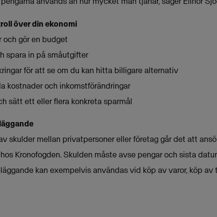
 pengarna används än hur mycket man tjänar, säger Elinor Sjö
troll över din ekonomi
er och gör en budget
h spara in på småutgifter
ingar för att se om du kan hitta billigare alternativ
dda kostnader och inkomstförändringar
 sätt ett eller flera konkreta sparmål
eläggande
r av skulder mellan privatpersoner eller företag går det att an
 hos Kronofogden. Skulden måste avse pengar och sista datum
eläggande kan exempelvis användas vid köp av varor, köp av t