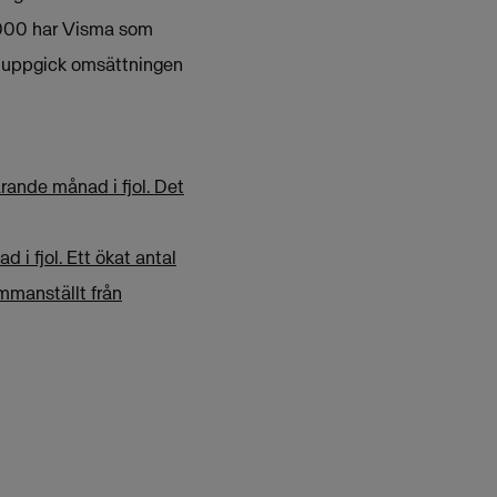
 000 har Visma som
11 uppgick omsättningen
ande månad i fjol. Det
i fjol. Ett ökat antal
ammanställt från