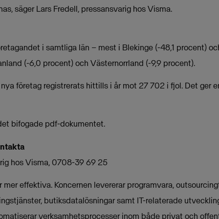
, säger Lars Fredell, pressansvarig hos Visma.
företagandet i samtliga län – mest i Blekinge (-48,1 procent) o
nland (-6,0 procent) och Västernorrland (-9,9 procent).
nya företag registrerats hittills i år mot 27 702 i fjol. Det ge
i det bifogade pdf-dokumentet.
ontakta
arig hos Visma, 0708-39 69 25
mer effektiva. Koncernen levererar programvara, outsourcingt
ngstjänster, butiksdatalösningar samt IT-relaterade utveckling
omatiserar verksamhetsprocesser inom både privat och offent