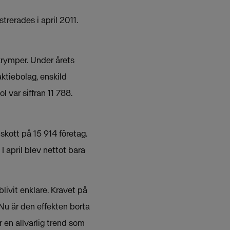
trerades i april 2011.
 krymper. Under årets
ktiebolag, enskild
 var siffran 11 788.
skott på 15 914 företag.
 I april blev nettot bara
blivit enklare. Kravet på
 Nu är den effekten borta
r en allvarlig trend som