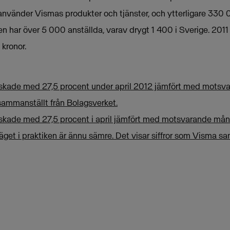
använder Vismas produkter och tjänster, och ytterligare 330
en har över 5 000 anställda, varav drygt 1 400 i Sverige. 20
 kronor.
skade med 27,5 procent under april 2012 jämfört med motsvar
 sammanställt från Bolagsverket.
skade med 27,5 procent i april jämfört med motsvarande månad 
 läget i praktiken är ännu sämre. Det visar siffror som Visma s