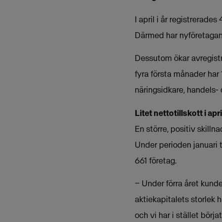
I april i år registrerade
Därmed har nyföretagand
Dessutom ökar avregistre
fyra första månader har 
näringsidkare, handels- 
Litet nettotillskott i apri
En större, positiv skill
Under perioden januari ti
661 företag.
− Under förra året kunde 
aktiekapitalets storlek 
och vi har i stället bör