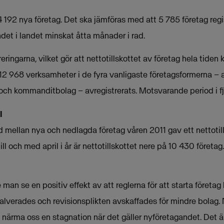
s 4 192 nya företag. Det ska jämföras med att 5 785 företag regis
et i landet minskat åtta månader i rad.
ringarna, vilket gör att nettotillskottet av företag hela tiden
12 968 verksamheter i de fyra vanligaste företagsformerna – a
och kommanditbolag – avregistrerats. Motsvarande period i fjol
l
nad mellan nya och nedlagda företag våren 2011 gav ett nettotill
ll och med april i år är nettotillskottet nere på 10 430 företag.
man se en positiv effekt av att reglerna för att starta företag 
halverades och revisionsplikten avskaffades för mindre bolag.
jat närma oss en stagnation när det gäller nyföretagandet. Det ä