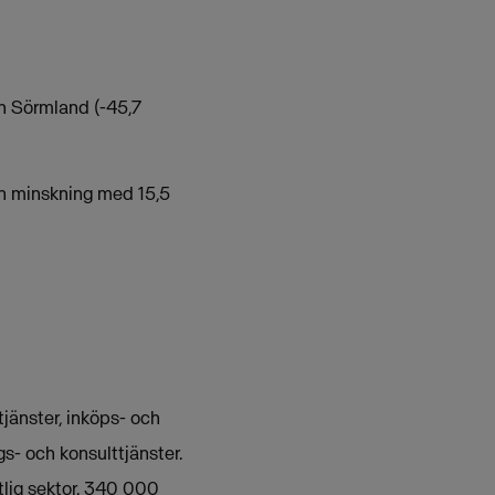
ch Sörmland (-45,7
r en minskning med 15,5
jänster, inköps- och
s- och konsulttjänster.
lig sektor. 340 000