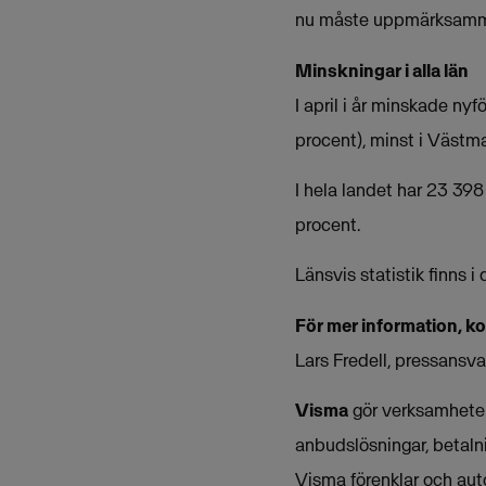
nu måste uppmärksammas
Minskningar i alla län
I april i år minskade ny
procent), minst i Västma
I hela landet har 23 398 
procent.
Länsvis statistik finns 
För mer information, k
Lars Fredell, pressansv
Visma
gör verksamheter 
anbudslösningar, betalni
Visma förenklar och aut