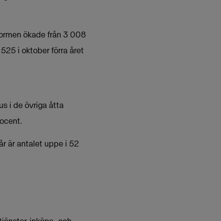
sformen ökade från 3 008
 525 i oktober förra året
us i de övriga åtta
ocent.
år är antalet uppe i 52
jänster, inköps- och