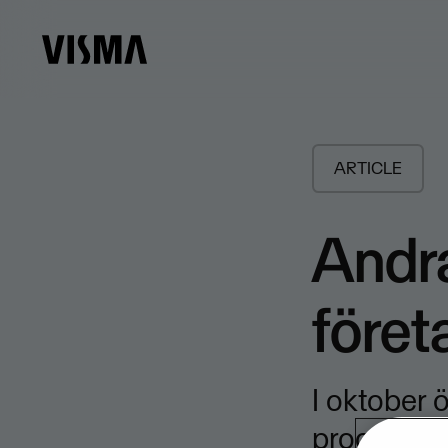
ARTICLE
Andr
föret
I oktober 
procent jä