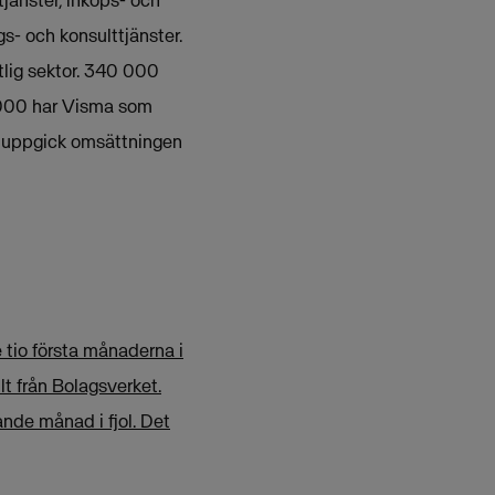
s- och konsulttjänster.
lig sektor. 340 000
 000 har Visma som
11 uppgick omsättningen
e tio första månaderna i
t från Bolagsverket.
nde månad i fjol. Det