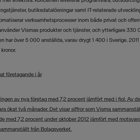
ngstjänster, butiksdatalösningar samt IT-relaterade utveckling
omatiserar verksamhetsprocesser inom både privat och offent
använder Vismas produkter och tjänster, och ytterligare 330
en har över 5 000 anställda, varav drygt 1 400 i Sverige. 20
 kronor.
 företagande i år
ringen av nya företag med 7,2 procent jämfört med i fjol. Av d
ara ökat två månader. Det visar siffror som Visma sammanställ
de med 7,2 procent under oktober 2012 jämfört med motsvara
 sammanställt från Bolagsverket.