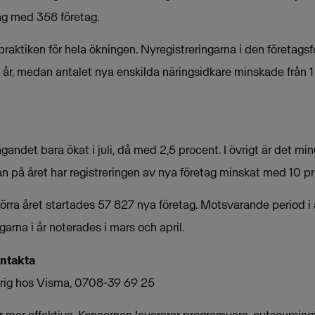
ing med 358 företag.
praktiken för hela ökningen. Nyregistreringarna i den företag
68 i år, medan antalet nya enskilda näringsidkare minskade från 1
agandet bara ökat i juli, då med 2,5 procent. I övrigt är det min
 på året har registreringen av nya företag minskat med 10 pr
r förra året startades 57 827 nya företag. Motsvarande period i 
garna i år noterades i mars och april.
ontakta
arig hos Visma, 0708-39 69 25
mer effektiva. Koncernen levererar programvara, outsourcingt