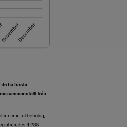
 de tio första
isma sammanställt från
sformerna; aktiebolag,
registrerades 4 988