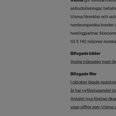
anbudslösningar, betalni
Visma förenklar och aut
nordeuropeiska kunder 
hostingpartner. Koncern
till 5 142 miljoner norska
Bifogade bilder
Andra månaden med ökat
Bifogade filer
I oktober ökade registre
år har nyföretagandet b
Antalet nya företag öka
visar siffror som Visma