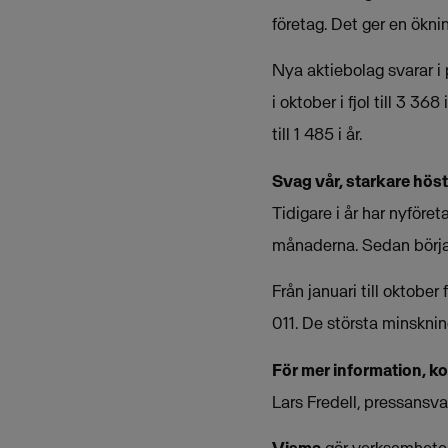
företag. Det ger en ökn
Nya aktiebolag svarar i 
i oktober i fjol till 3 3
till 1 485 i år.
Svag vår, starkare höst
Tidigare i år har nyföret
månaderna. Sedan början
Från januari till oktobe
011. De största minsknin
För mer information, k
Lars Fredell, pressansv
Visma
gör verksamheter 