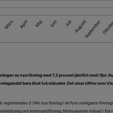
eringen av nya företag med 7,2 procent jämfört med i fjol. Av
öretagandet bara ökat två månader. Det visar siffror som V
 registrerades 5 346 nya företag i de fyra vanligaste företag
handelsbolag och kommanditbolag. Motsvarande månad i fjol 