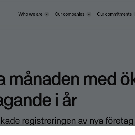
Who we are
Our companies
Our commitments
a månaden med ö
agande i år
ökade registreringen av nya företa
mfört med i fjol. Av de tio första m