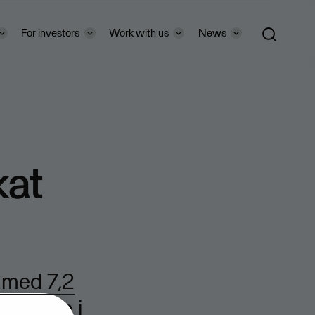
For investors
Work with us
News
kat
g med 7,2
ånaderna i