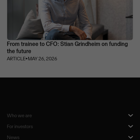
From trainee to CFO: Stian Grindheim on funding
the future
ARTICLE
⏵
MAY 26, 2026
Who we are
For investors
News