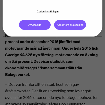
Cookie-inställningar
Avvisa alla
Acceptera alla cookies
Registreringen av nya företag ökade med 13,3
procent under december 2015 jämfört med
motsvarande månad året innan. Under hela 2015 fick
Sverige 64 625 nya företag, motsvarande en ökning
om 3,6 procent. Det visar statistik som
ekonomiföretaget Visma sammanställt från
Bolagsverket.
− Det var framför allt en stark höst som gav
årsöverskottet. Det är en utveckling som lovar gott
även inför 2016, eftersom de nya företagen behövs för
att skapa sysselsättning, säger Boo Gunnarson,