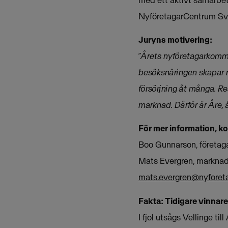
NyföretagarCentrum Sve
Juryns motivering:
”Årets nyföretagarkommu
besöksnäringen skapar ri
försörjning åt många. Re
marknad. Därför är Åre,
För mer information, k
Boo Gunnarson, företag
Mats Evergren, marknad
mats.evergren@nyforet
Fakta: Tidigare vinnare
I fjol utsågs Vellinge t