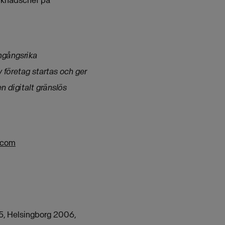
mgångsrika
v företag startas och ger
n digitalt gränslös
.com
05, Helsingborg 2006,