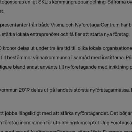
tegoriseras enligt SKL:s kommungruppsindelning. Siffrorna ö
t.
representanter från både Visma och NyföretagarCentrum ha
stärka lokala entreprenörer och få fler att starta nya företag.
nor delas ut under tre års tid till olika lokala organisationer 
till bestämmer vinnarkommunen i samråd med instiftarna. P
igare bland annat använts till nyföretagande med inriktning
kommun 2019 delas ut på landets största nyföretagarmässa, E
 att jobba långsiktigt med att stärka nyföretagandet. Det börja
ch företag inom ramen för utbildningskonceptet Ung Företagsa
te med oss på NyföretagarCentrum, säger Mats Evergren, ma