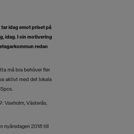
tar idag emot priset på
 idag. I sin motivering
företagarkommun redan
tta må bra behöver fler
bba aktivt med det lokala
 Spcs.
9: Vaxholm, Västerås,
n nyårsdagen 2018 till