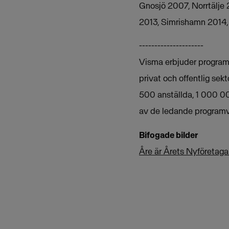
Gnosjö 2007, Norrtälje
2013, Simrishamn 2014,
---------------------
Visma erbjuder programva
privat och offentlig sek
500 anställda, 1 000 00
av de ledande programv
Bifogade bilder
Åre är Årets Nyföreta