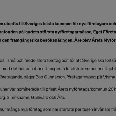
n utsetts till Sveriges bästa kommun för nya företagare och 
afonden på landets största nyföretagarmässa, Eget Företag,
fram den framgångsrika besöksnäringen. Åre blev Årets Ny
s i små och medelstora företag och för att Sverige ska fortsä
tet med det här priset är att inspirera landets kommuner att jo
yföretagande, säger Boo Gunnarson, företagarexpert på Visma
uner var nominerade
till priset Årets nyföretagarkommun 201
erg, Simrishamn, Gällivare och Åre.
hur många nya företag som har startats per tusen invånare frå