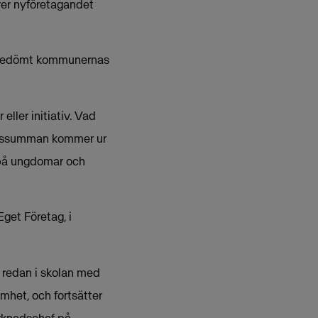
ver nyföretagandet
r bedömt kommunernas
eller initiativ. Vad
rissumman kommer ur
 på ungdomar och
get Företag, i
r redan i skolan med
mhet, och fortsätter
rknadschef på