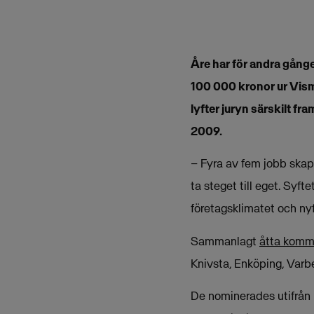
Åre har för andra gånge
100 000 kronor ur Vism
lyfter juryn särskilt 
2009.
– Fyra av fem jobb skapa
ta steget till eget. Syf
företagsklimatet och n
Sammanlagt
åtta komm
Knivsta, Enköping, Varb
De nominerades utifrån 