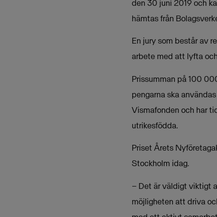
den 30 juni 2019 och ka
hämtas från Bolagsverke
En jury som består av 
arbete med att lyfta och 
Prissumman på 100 000 kro
pengarna ska användas 
Vismafonden och har tid
utrikesfödda.
Priset Årets Nyföretaga
Stockholm idag.
– Det är väldigt viktigt
möjligheten att driva o
med ett aktivt samarbe