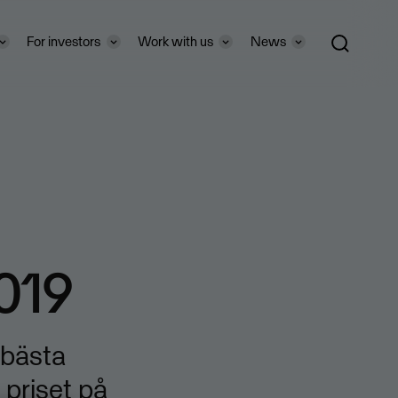
For investors
Work with us
News
019
 bästa
 priset på