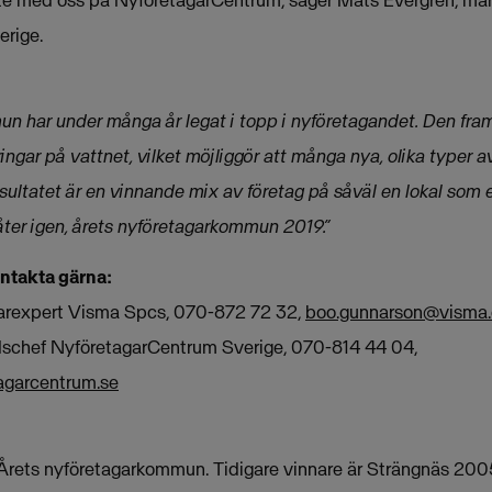
rige.
n har under många år legat i topp i nyföretagandet. Den fra
ngar på vattnet, vilket möjliggör att många nya, olika typer a
sultatet är en vinnande mix av företag på såväl en lokal som e
 åter igen, årets nyföretagarkommun 2019.”
ontakta gärna:
arexpert Visma Spcs, 070-872 72 32,
boo.gunnarson@visma
schef NyföretagarCentrum Sverige, 070-814 44 04,
agarcentrum.se
ill Årets nyföretagarkommun. Tidigare vinnare är Strängnäs 20