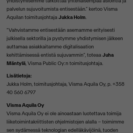
yhdistymisemme tarkoittaa yhtenäisempää asiointia ja
palvelun sujuvoitumista entisestään.” kertoo Visma
Aquilan toimitusjohtaja
Jukka Holm
.
“Vahvistamme entisestään asemamme erityisesti
julkisella sektorilla ja pystymme yhdistymisen jälkeen
auttamaa asiakkaitamme digitalisaation
kehittämisessä entistä sujuvammin”, toteaa
Juha
Mäntylä
, Visma Public Oy:n toimitusjohtaja.
Lisätietoja:
Jukka Holm, toimitusjohtaja, Visma Aquila Oy, p. +358
40 560 6797
Visma Aquila Oy
Visma Aquila Oy ei ole ainoastaan luotettava toimija
liiketoimintakriittisten ohjelmistojen alalla – toimimme
sen sydämessä teknologian edelläkävijöinä, tuoden