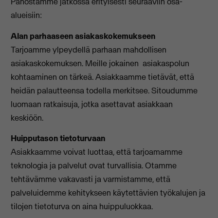
Panostamme jatkossa erityisesti seuraaviin osa-
alueisiin:
Alan parhaaseen asiakaskokemukseen
Tarjoamme ylpeydellä parhaan mahdollisen
asiakaskokemuksen. Meille jokainen asiakaspolun
kohtaaminen on tärkeä. Asiakkaamme tietävät, että
heidän palautteensa todella merkitsee. Sitoudumme
luomaan ratkaisuja, jotka asettavat asiakkaan
keskiöön.
Huipputason tietoturvaan
Asiakkaamme voivat luottaa, että tarjoamamme
teknologia ja palvelut ovat turvallisia. Otamme
tehtävämme vakavasti ja varmistamme, että
palveluidemme kehitykseen käytettävien työkalujen ja
tilojen tietoturva on aina huippuluokkaa.