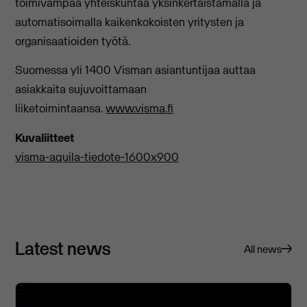
toimivampaa yhteiskuntaa yksinkertaistamalla ja
automatisoimalla kaikenkokoisten yritysten ja
organisaatioiden työtä.
Suomessa yli 1400 Visman asiantuntijaa auttaa
asiakkaita sujuvoittamaan
liiketoimintaansa.
www.visma.fi
Kuvaliitteet
visma-aquila-tiedote-1600x900
Latest news
All news