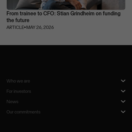
From trainee to CFO: Stian Grindheim on funding
the future
ARTICLE
⏵
MAY 26, 2026
Who we are
For investors
News
Our commitments