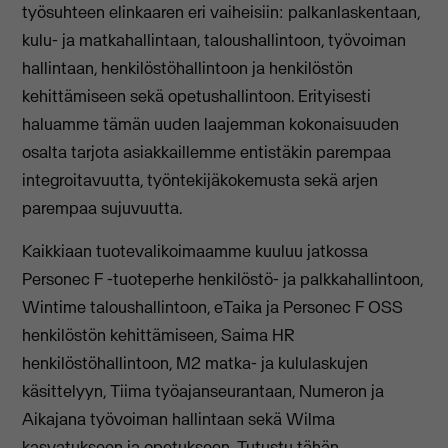
työsuhteen elinkaaren eri vaiheisiin: palkanlaskentaan,
kulu- ja matkahallintaan, taloushallintoon, työvoiman
hallintaan, henkilöstöhallintoon ja henkilöstön
kehittämiseen sekä opetushallintoon. Erityisesti
haluamme tämän uuden laajemman kokonaisuuden
osalta tarjota asiakkaillemme entistäkin parempaa
integroitavuutta, työntekijäkokemusta sekä arjen
parempaa sujuvuutta.
Kaikkiaan tuotevalikoimaamme kuuluu jatkossa
Personec F -tuoteperhe henkilöstö- ja palkkahallintoon,
Wintime taloushallintoon, eTaika ja Personec F OSS
henkilöstön kehittämiseen, Saima HR
henkilöstöhallintoon, M2 matka- ja kululaskujen
käsittelyyn, Tiima työajanseurantaan, Numeron ja
Aikajana työvoiman hallintaan sekä Wilma
kasvatukseen ja opetukseen. Tutustu tähän