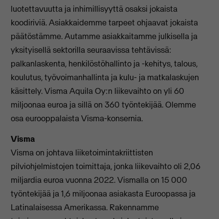
luotettavuutta ja inhimillisyyttä osaksi jokaista
koodiriviä. Asiakkaidemme tarpeet ohjaavat jokaista
päätöstämme. Autamme asiakkaitamme julkisella ja
yksityisellä sektorilla seuraavissa tehtävissä:
palkanlaskenta, henkilöstöhallinto ja -kehitys, talous,
koulutus, työvoimanhallinta ja kulu- ja matkalaskujen
käsittely. Visma Aquila Oy:n liikevaihto on yli 60
miljoonaa euroa ja sillä on 360 työntekijää. Olemme
osa eurooppalaista Visma-konsernia.
Visma
Visma on johtava liiketoimintakriittisten
pilviohjelmistojen toimittaja, jonka liikevaihto oli 2,06
miljardia euroa vuonna 2022. Vismalla on 15 000
työntekijää ja 1,6 miljoonaa asiakasta Euroopassa ja
Latinalaisessa Amerikassa. Rakennamme