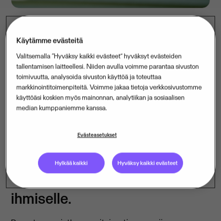
Käytämme evästeitä
Visma Aquilassa työskentelee noin 360 työntekijää ja
Valitsemalla “Hyväksy kaikki evästeet” hyväksyt evästeiden
vuosittainen liikevaihto on noin 60 miljoonaa euroa.
tallentamisen laitteellesi. Niiden avulla voimme parantaa sivuston
Jatkamme tuttujen ja pidettyjen
toimivuutta, analysoida sivuston käyttöä ja toteuttaa
ohjelmistotuotteidemme toimittamista yksityisen ja
markkinointitoimenpiteitä. Voimme jakaa tietoja verkkosivustomme
käyttöäsi koskien myös mainonnan, analytiikan ja sosiaalisen
julkisen sektorin asiakkaillemme. Toimipisteitämme on
median kumppaniemme kanssa.
Helsingissä, Jyväskylässä, Kuopiossa, Mikkelissä,
Tampereella, Oulussa ja Vaasassa.
Evästeasetukset
High Tech with Human Touch
Hylkää kaikki
Hyväksy kaikki evästeet
– teknologiaa ihmiseltä
ihmiselle.