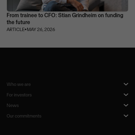
From trainee to CFO: Stian Grindheim on funding
the future
ARTICLE
⏵
MAY 26, 2026
Who we are
For investors
News
Our commitments