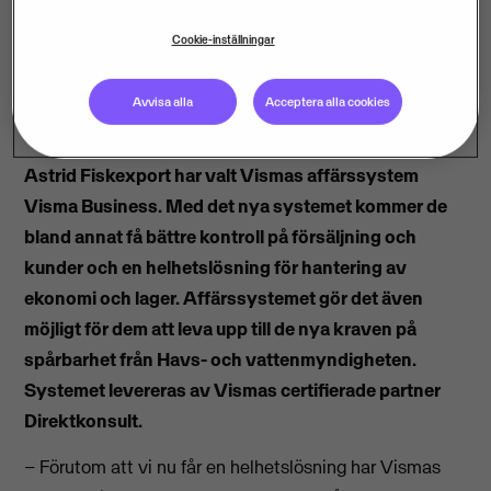
Cookie-inställningar
Avvisa alla
Acceptera alla cookies
Astrid Fiskexport har valt Vismas affärssystem
Visma Business. Med det nya systemet kommer de
bland annat få bättre kontroll på försäljning och
kunder och en helhetslösning för hantering av
ekonomi och lager. Affärssystemet gör det även
möjligt för dem att leva upp till de nya kraven på
spårbarhet från Havs- och vattenmyndigheten.
Systemet levereras av Vismas certifierade partner
Direktkonsult.
– Förutom att vi nu får en helhetslösning har Vismas