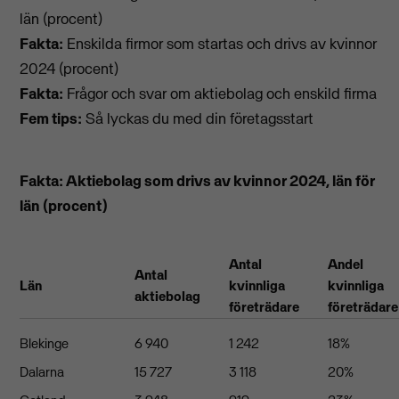
län (procent)
Fakta:
Enskilda firmor som startas och drivs av kvinnor
2024 (procent)
Fakta:
Frågor och svar om aktiebolag och enskild firma
Fem tips:
Så lyckas du med din företagsstart
Fakta: Aktiebolag som drivs av kvinnor 2024, län för
län (procent)
Antal
Andel
Antal
Län
kvinnliga
kvinnliga
aktiebolag
företrädare
företrädare
Blekinge
6 940
1 242
18%
Dalarna
15 727
3 118
20%