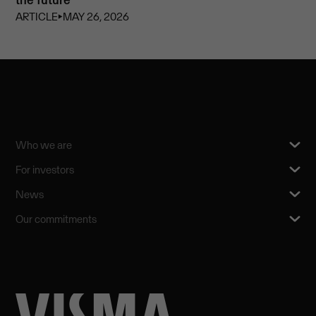
ARTICLE
⏵
MAY 26, 2026
Who we are
For investors
News
Our commitments