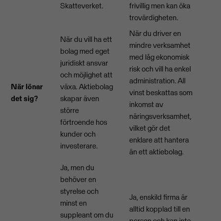
Skatteverket.
frivillig men kan öka
trovärdigheten.
När du driver en
När du vill ha ett
mindre verksamhet
bolag med eget
med låg ekonomisk
juridiskt ansvar
risk och vill ha enkel
och möjlighet att
administration. All
När lönar
växa. Aktiebolag
vinst beskattas som
det sig?
skapar även
inkomst av
större
näringsverksamhet,
förtroende hos
vilket gör det
kunder och
enklare att hantera
investerare.
än ett aktiebolag.
Ja, men du
behöver en
styrelse och
Ja, enskild firma är
minst en
alltid kopplad till en
suppleant om du
person och kan inte