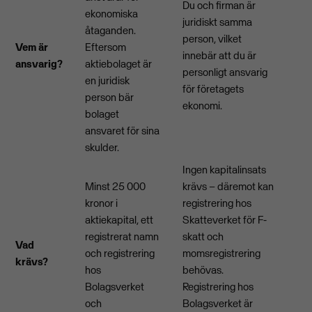
Du och firman är
ekonomiska
juridiskt samma
åtaganden.
person, vilket
Vem är
Eftersom
innebär att du är
ansvarig?
aktiebolaget är
personligt ansvarig
en juridisk
för företagets
person bär
ekonomi.
bolaget
ansvaret för sina
skulder.
Ingen kapitalinsats
Minst 25 000
krävs – däremot kan
kronor i
registrering hos
aktiekapital, ett
Skatteverket för F-
registrerat namn
skatt och
Vad
och registrering
momsregistrering
krävs?
hos
behövas.
Bolagsverket
Registrering hos
och
Bolagsverket är