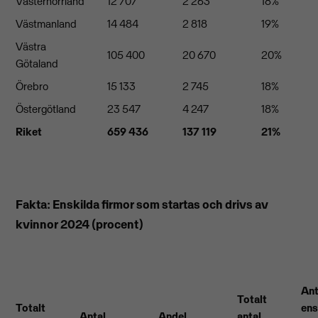
Västernorrland
12 707
2 263
18%
Västmanland
14 484
2 818
19%
Västra
105 400
20 670
20%
Götaland
Örebro
15 133
2 745
18%
Östergötland
23 547
4 247
18%
Riket
659 436
137 119
21%
Fakta: Enskilda firmor som startas och drivs av
kvinnor 2024 (procent)
Ant
Totalt
Totalt
ens
Antal
Andel
antal