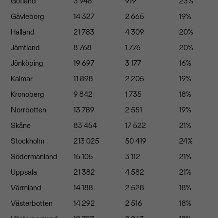
Gotland
3 948
919
23%
Gävleborg
14 327
2 665
19%
Halland
21 783
4 309
20%
Jämtland
8 768
1 776
20%
Jönköping
19 697
3 177
16%
Kalmar
11 898
2 205
19%
Kronoberg
9 842
1 735
18%
Norrbotten
13 789
2 551
19%
Skåne
83 454
17 522
21%
Stockholm
213 025
50 419
24%
Södermanland
15 105
3 112
21%
Uppsala
21 382
4 582
21%
Värmland
14 188
2 528
18%
Västerbotten
14 292
2 516
18%