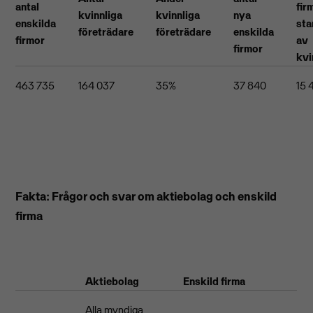
antal
fir
kvinnliga
kvinnliga
nya
enskilda
sta
företrädare
företrädare
enskilda
firmor
av
firmor
kvi
463 735
164 037
35%
37 840
15 
Fakta: Frågor och svar om aktiebolag och enskild
firma
Aktiebolag
Enskild firma
Alla myndiga