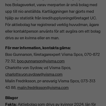
hos Bolagsverket, varav merparten är små bolag med
upp till nio anställda. Kartläggningen har gjorts med
hjälp av statistik från kreditupplysningsföretaget UC.
För aktiebolag har registrerad verklig huvudman, ägare
eller kontaktperson använts för att avgöra om ett bolag
drivs av en kvinna eller en man.
För mer information, kontakta gärna:
Boo Gunnarson, företagarexpert Visma Spcs, 070-872
72 32,
boo.gunnarson@visma.com
Charlotte von Sydow, vd Visma Spcs,
charlotte.von.sydow@visma.com
Malin Fredriksson, pr-ansvarig Visma Spcs, 073-313
43 88,
malin.fredriksson@visma.com
Bilagor
Fakta:
Aktiebolag som drivs av kvinnor 2024, län för