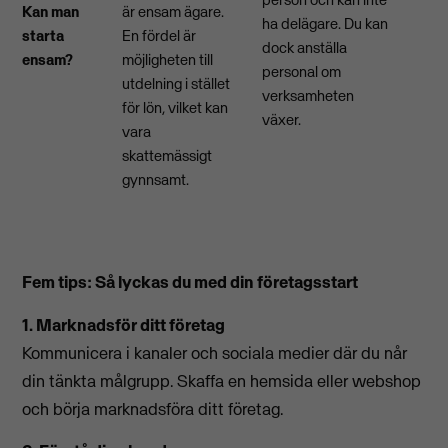
Kan man
är ensam ägare.
ha delägare. Du kan
starta
En fördel är
dock anställa
ensam?
möjligheten till
personal om
utdelning i stället
verksamheten
för lön, vilket kan
växer.
vara
skattemässigt
gynnsamt.
Fem tips: Så lyckas du med din företagsstart
1. Marknadsför ditt företag
Kommunicera i kanaler och sociala medier där du når
din tänkta målgrupp. Skaffa en hemsida eller webshop
och börja marknadsföra ditt företag.