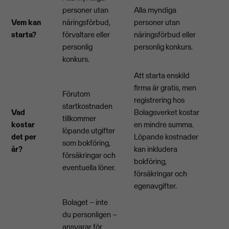
personer utan
Alla myndiga
Vem kan
näringsförbud,
personer utan
starta?
förvaltare eller
näringsförbud eller
personlig
personlig konkurs.
konkurs.
Att starta enskild
firma är gratis, men
Förutom
registrering hos
startkostnaden
Vad
Bolagsverket kostar
tillkommer
kostar
en mindre summa.
löpande utgifter
det per
Löpande kostnader
som bokföring,
år?
kan inkludera
försäkringar och
bokföring,
eventuella löner.
försäkringar och
egenavgifter.
Bolaget – inte
du personligen –
ansvarar för