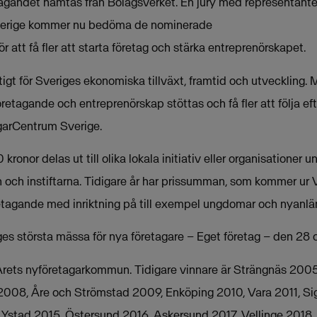
tagandet hämtas från Bolagsverket. En jury med representant
erige kommer nu bedöma de nominerade
 att få fler att starta företag och stärka entreprenörskapet.
igt för Sveriges ekonomiska tillväxt, framtid och utveckling. Me
etagande och entreprenörskap stöttas och få fler att följa eft
arCentrum Sverige.
nor delas ut till olika lokala initiativ eller organisationer un
och instiftarna. Tidigare år har prissumman, som kommer ur
retagande med inriktning på till exempel ungdomar och nyanlä
ges största mässa för nya företagare – Eget företag – den 28 
Årets nyföretagarkommun. Tidigare vinnare är Strängnäs 200
 2008, Åre och Strömstad 2009, Enköping 2010, Vara 2011, S
 Ystad 2015, Östersund 2016, Askersund 2017, Vellinge 2018,