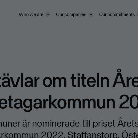
Who we are
Our companies
Our commitments
tävlar om titeln År
retagarkommun 2
ner är nominerade till priset Året
arkommun 2022. Staffanstorp, Öst