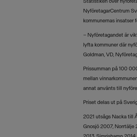
Statistiken över nyföre
NyföretagarCentrum Sv
kommunernas insatser för
– Nyföretagandet är vikt
lyfta kommuner där nyför
Goldman, VD, Nyföretag
Prissumman på 100 000 kro
mellan vinnarkommunen 
annat använts till nyfö
Priset delas ut på Sveri
2021 utsågs Nacka till 
Gnosjö 2007, Norrtälje
2013, Simrishamn 2014,