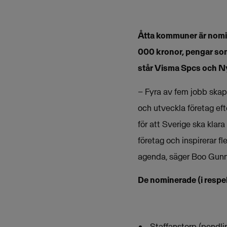
Åtta kommuner är nomin
000 kronor, pengar som 
står Visma Spcs och N
– Fyra av fem jobb skapa
och utveckla företag eft
för att Sverige ska klara
företag och inspirerar f
agenda, säger Boo Gunn
De nominerade (i respe
Staffanstorp (pendl