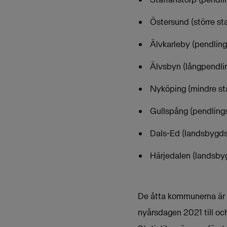
Östersund (större st
Älvkarleby (pendlin
Älvsbyn (långpendli
Nyköping (mindre st
Gullspång (pendlings
Dals-Ed (landsbygds
Härjedalen (landsb
De åtta kommunerna är n
nyårsdagen 2021 till o