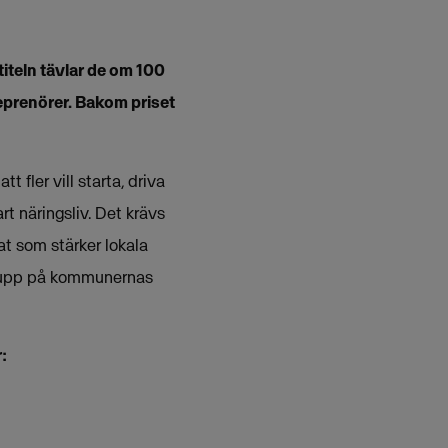
iteln tävlar de om 100
reprenörer. Bakom priset
 fler vill starta, driva
t näringsliv. Det krävs
mat som stärker lokala
ögt upp på kommunernas
: