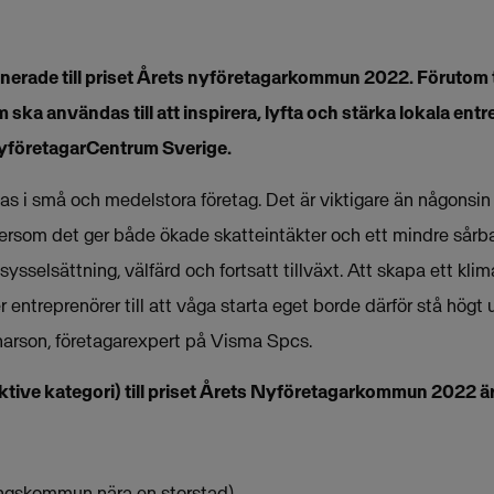
erade till priset Årets nyföretagarkommun 2022. Förutom t
ska användas till att inspirera, lyfta och stärka lokala ent
yföretagarCentrum Sverige.
s i små och medelstora företag. Det är viktigare än någonsin att
ersom det ger både ökade skatteintäkter och ett mindre sårbar
 sysselsättning, välfärd och fortsatt tillväxt. Att skapa ett kli
ler entreprenörer till att våga starta eget borde därför stå h
arson, företagarexpert på Visma Spcs.
ktive kategori) till priset Årets Nyföretagarkommun 2022 är
ingskommun nära en storstad)