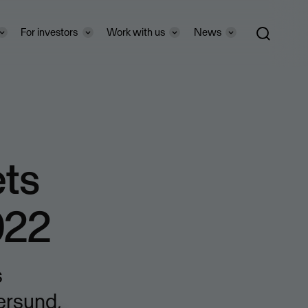
For investors
Work with us
News
ets
022
s
ersund,