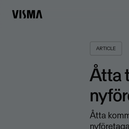
ARTICLE
Åtta 
nyfö
Åtta kommu
nyföretag