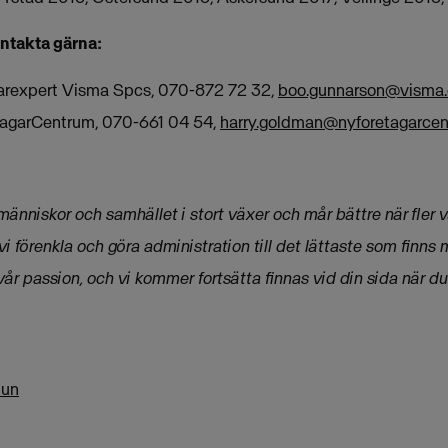
ontakta gärna:
arexpert Visma Spcs, 070-872 72 32,
boo.gunnarson@visma
tagarCentrum, 070-661 04 54,
harry.goldman@nyforetagarcen
tt människor och samhället i stort växer och mår bättre när
fler 
 vi förenkla och göra
administration till det lättaste som finns
vår passion, och vi kommer fortsätta finnas vid din sida när du 
mun