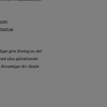
.com
trum.se
vågar göra företag av det
 med våra självkörande
förverkligar din.
Besök