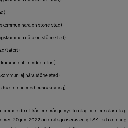
ad)
gskommun nära en större stad)
ngskommun nära en större stad)
ad/tätort)
kommun till mindre tätort)
kommun, ej nära större stad)
ygdskommun med besöksnäring)
ominerade utifrån hur många nya företag som har startats pe
ch med 30 juni 2022 och kategoriseras enligt SKL:s kommungr