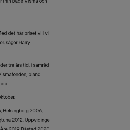
er från både Visma och
d det här priset vill vi
er, säger Harry
der tre års tid, i samråd
 Vismafonden, bland
nda.
oktober.
5, Helsingborg 2006,
igtuna 2012, Uppvidinge
 Åre 2019, Båstad 2020.