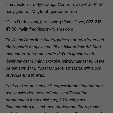
Harry Goldman, NyföretagarCentrum,
070-661 04 54
,
harry.goldman@nyforetagarcentrum.se
Malin Fredriksson, pr-ansvarig Visma Spcs, 073-313
43 88,
malin.fredriksson@visma.com
På Visma Spcs är vi övertygade om att nya idéer och
företagande är nycklarna till en hållbar framtid. Med
innovativa, automatiserade digitala tjänster och
lösningar ger vi människor förutsättningar att fokusera
på det som är viktigast för dem; att starta, driva och
utveckla sina företag.
Rent konkret är vi en av Sveriges största leverantörer,
och kanske den mest erfarna, av affärskritisk
programvara inom bokföring, fakturering och
lönehantering till små- och medelstora företag samt