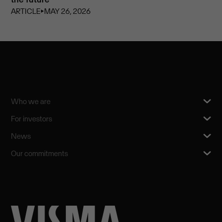
ARTICLE
⏵
MAY 26, 2026
Who we are
For investors
News
Our commitments