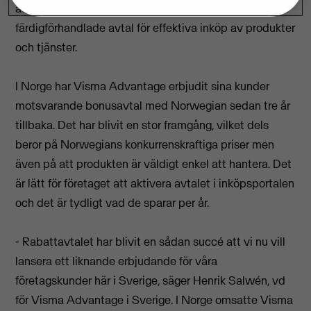
att bli medlemmar i en webbaserad inköpsportal med
färdigförhandlade avtal för effektiva inköp av produkter
och tjänster.
I Norge har Visma Advantage erbjudit sina kunder
motsvarande bonusavtal med Norwegian sedan tre år
tillbaka. Det har blivit en stor framgång, vilket dels
beror på Norwegians konkurrenskraftiga priser men
även på att produkten är väldigt enkel att hantera. Det
är lätt för företaget att aktivera avtalet i inköpsportalen
och det är tydligt vad de sparar per år.
- Rabattavtalet har blivit en sådan succé att vi nu vill
lansera ett liknande erbjudande för våra
företagskunder här i Sverige, säger Henrik Salwén, vd
för Visma Advantage i Sverige. I Norge omsatte Visma