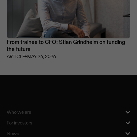
From trainee to CFO: Stian Grindheim on funding
the future
ARTICLE
⏵
MAY 26, 2026
Who we are
For investors
News