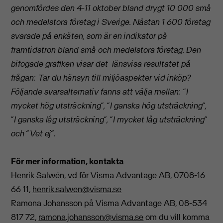
genomfördes den 4-11 oktober bland drygt 10 000 små
och medelstora företag i Sverige. Nästan 1 600 företag
svarade på enkäten, som är en indikator på
framtidstron bland små och medelstora företag. Den
bifogade grafiken visar det länsvisa resultatet på
frågan: Tar du hänsyn till miljöaspekter vid inköp?
Följande svarsalternativ fanns att välja mellan: ”I
mycket hög utsträckning”, ”I ganska hög utsträckning”,
”I ganska låg utsträckning”, ”I mycket låg utsträckning”
och ”Vet ej”.
För mer information, kontakta
Henrik Salwén, vd för Visma Advantage AB, 0708-16
66 11,
henrik.salwen@visma.se
Ramona Johansson på Visma Advantage AB, 08-534
817 72,
ramona.johansson@visma.se
om du vill komma