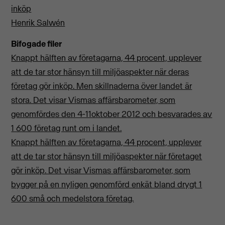
inköp
Henrik Salwén
Bifogade filer
Knappt hälften av företagarna, 44 procent, upplever
att de tar stor hänsyn till miljöaspekter när deras
företag gör inköp. Men skillnaderna över landet är
stora. Det visar Vismas affärsbarometer, som
genomfördes den 4-11oktober 2012 och besvarades av
1 600 företag runt om i landet.
Knappt hälften av företagarna, 44 procent, upplever
att de tar stor hänsyn till miljöaspekter när företaget
gör inköp. Det visar Vismas affärsbarometer, som
bygger på en nyligen genomförd enkät bland drygt 1
600 små och medelstora företag.