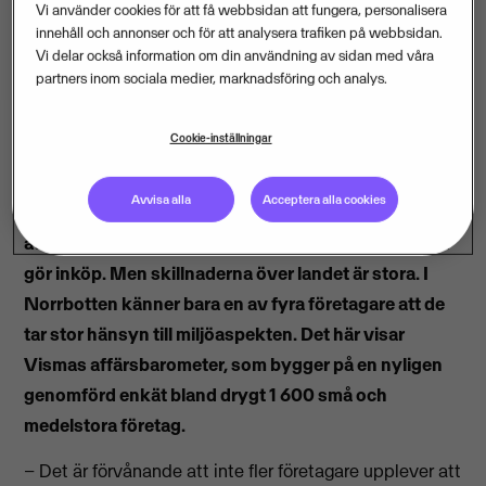
Vi använder cookies för att få webbsidan att fungera, personalisera
innehåll och annonser och för att analysera trafiken på webbsidan.
Vi delar också information om din användning av sidan med våra
partners inom sociala medier, marknadsföring och analys.
Cookie-inställningar
Vismas affärsbarometer
Avvisa alla
Acceptera alla cookies
Knappt hälften av företagarna, 44 procent, upplever
att de tar stor hänsyn till miljöaspekter när företaget
gör inköp. Men skillnaderna över landet är stora. I
Norrbotten känner bara en av fyra företagare att de
tar stor hänsyn till miljöaspekten. Det här visar
Vismas affärsbarometer, som bygger på en nyligen
genomförd enkät bland drygt 1 600 små och
medelstora företag.
– Det är förvånande att inte fler företagare upplever att