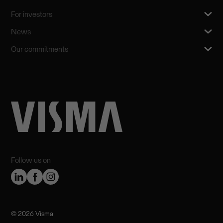
For investors
News
Our commitments
Follow us on
©️ 2026 Visma