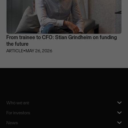
From trainee to CFO: Stian Grindheim on funding
the future
ARTICLE
⏵
MAY 26, 2026
Who we are
For investors
News