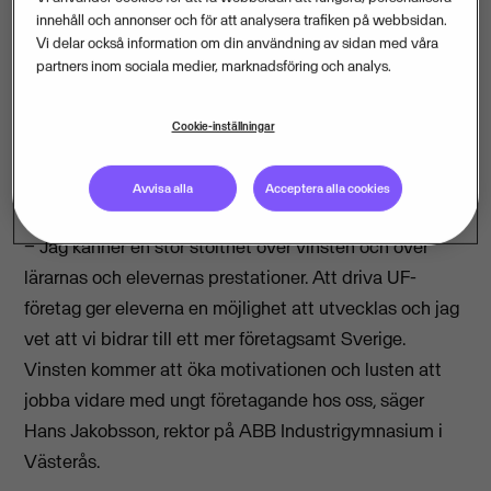
innehåll och annonser och för att analysera trafiken på webbsidan.
Vi delar också information om din användning av sidan med våra
partners inom sociala medier, marknadsföring och analys.
ABB Industrigymnasium i Västerås är bäst i landet på
att jobba med entreprenörskap bland eleverna.
Cookie-inställningar
Därför fick skolan Vismas pris för Årets UF-skola när
SM i Ung Företagsamhet avgjordes på
Avvisa alla
Acceptera alla cookies
Stockholmsmässan på tisdagskvällen.
− Jag känner en stor stolthet över vinsten och över
lärarnas och elevernas prestationer. Att driva UF-
företag ger eleverna en möjlighet att utvecklas och jag
vet att vi bidrar till ett mer företagsamt Sverige.
Vinsten kommer att öka motivationen och lusten att
jobba vidare med ungt företagande hos oss, säger
Hans Jakobsson, rektor på ABB Industrigymnasium i
Västerås.