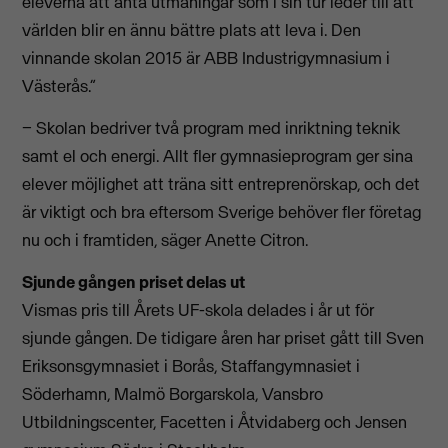
eleverna att anta utmaningar som i sin tur leder till att
världen blir en ännu bättre plats att leva i. Den
vinnande skolan 2015 är ABB Industrigymnasium i
Västerås.”
− Skolan bedriver två program med inriktning teknik
samt el och energi. Allt fler gymnasieprogram ger sina
elever möjlighet att träna sitt entreprenörskap, och det
är viktigt och bra eftersom Sverige behöver fler företag
nu och i framtiden, säger Anette Citron.
Sjunde gången priset delas ut
Vismas pris till Årets UF-skola delades i år ut för
sjunde gången. De tidigare åren har priset gått till Sven
Eriksonsgymnasiet i Borås, Staffangymnasiet i
Söderhamn, Malmö Borgarskola, Vansbro
Utbildningscenter, Facetten i Åtvidaberg och Jensen