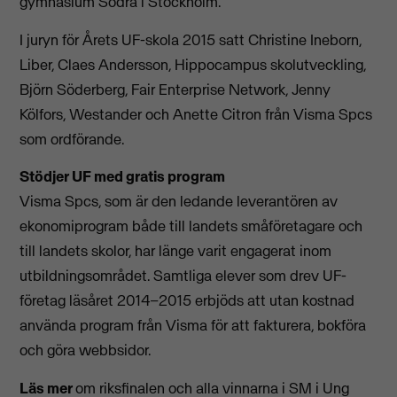
gymnasium Södra i Stockholm.
I juryn för Årets UF-skola 2015 satt Christine Ineborn,
Liber, Claes Andersson, Hippocampus skolutveckling,
Björn Söderberg, Fair Enterprise Network, Jenny
Kölfors, Westander och Anette Citron från Visma Spcs
som ordförande.
Stödjer UF med gratis program
Visma Spcs, som är den ledande leverantören av
ekonomiprogram både till landets småföretagare och
till landets skolor, har länge varit engagerat inom
utbildningsområdet. Samtliga elever som drev UF-
företag läsåret 2014–2015 erbjöds att utan kostnad
använda program från Visma för att fakturera, bokföra
och göra webbsidor.
Läs mer
om riksfinalen och alla vinnarna i SM i Ung