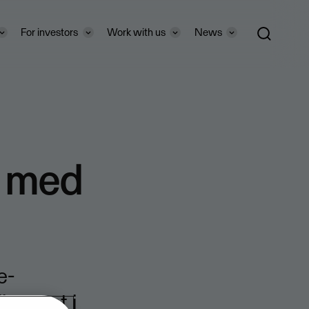
For investors
Work with us
News
e med
e-
ir navet i