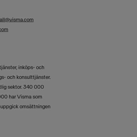
dvall@visma.com
.com
jänster, inköps- och
s- och konsulttjänster.
lig sektor. 340 000
 000 har Visma som
11 uppgick omsättningen