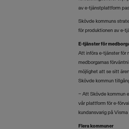
av e-tjänstplattform pas
Skövde kommuns strategi 
för produktionen av e-tj
E-tjänster för medborg
Att införa e-tjänster fö
medborgarnas förväntnin
möjlighet att se sitt ä
Skövde kommun tillgång t
− Att Skövde kommun eft
vår plattform för e-förva
kundansvarig på Visma 
Flera kommuner