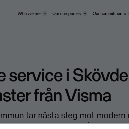
Who we are
Our companies
Our commitments
e service i Skövd
nster från Visma
mmun tar nästa steg mot modern 
. En e-tjänstplattform från Visma bl