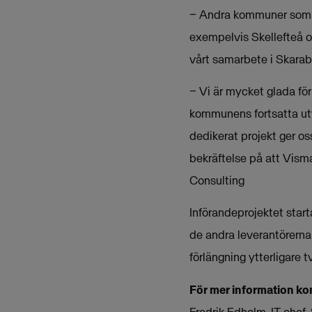
− Andra kommuner som va
exempelvis Skellefteå o
vårt samarbete i Skarab
− Vi är mycket glada för
kommunens fortsatta utv
dedikerat projekt ger os
bekräftelse på att Vism
Consulting
Införandeprojektet star
de andra leverantörerna 
förlängning ytterligare tv
För mer information ko
Fredrik Edholm, IT-che