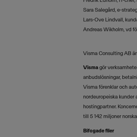
Sara Salegård, e-strat
Lars-Ove Lindvall, kun
Andreas Wikholm, vd fö
Visma Consulting AB är
Visma
gör verksamheter 
anbudslösningar, betalni
Visma förenklar och aut
nordeuropeiska kunder 
hostingpartner. Koncern
till 5 142 miljoner norska
Bifogade filer