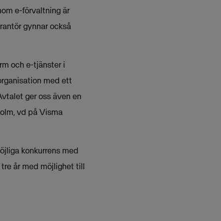
om e-förvaltning är
rantör gynnar också
rm och e-tjänster i
organisation med ett
Avtalet ger oss även en
holm, vd på Visma
möjliga konkurrens med
re år med möjlighet till