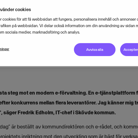
nvänder cookies
 cookies för att få webbsidan att fungera, personalisera innehåll och annonser o
trafiken på webbsidan. Vi delar också information om din användning av sidan 
JULY 5, 2012
2
MIN READ
om sociala medier, marknadsföring och analys.
lningar
Avvisa alla
Acceptera
a steg mot en modern e-förvaltning. En e-tjänstplattform fr
efter konkurrens mellan flera leverantörer. Jag känner mig try
", säger Fredrik Edholm, IT-chef i Skövde kommun.
ardag” är beställt av kommundirektören och e-rådet, och kom
projektets inriktning mot den utveckling som är bäst för verk