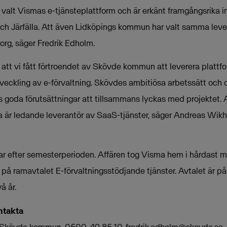
lt Vismas e-tjänsteplattform och är erkänt framgångsrika in
ch Järfälla. Att även Lidköpings kommun har valt samma leve
org, säger Fredrik Edholm.
 att vi fått förtroendet av Skövde kommun att leverera plattfo
eckling av e-förvaltning. Skövdes ambitiösa arbetssätt och 
s goda förutsättningar att tillsammans lyckas med projektet. 
a är ledande leverantör av SaaS-tjänster, säger Andreas Wik
tar efter semesterperioden. Affären tog Visma hem i hårdast 
på ramavtalet E-förvaltningsstödjande tjänster. Avtalet är på t
å år.
ntakta
f, Skövde kommun, 0500-49 85 10,
fredrik.edholm@skovde.se