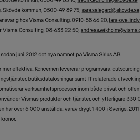
eg, Skövde kommun, 0500-49 89 75,
sara.salegard@skovde.se
dansvarig hos Visma Consulting, 0910-58 66 20,
lars-ove.lin
r Visma Consulting, 08-633 22 50,
andreas.wikholm@visma
 sedan juni 2012 det nya namnet på Visma Sirius AB.
mer effektiva. Koncernen levererar programvara, outsourcingt
ngstjänster, butiksdatalösningar samt IT-relaterade utveckling
omatiserar verksamhetsprocesser inom både privat och offent
använder Vismas produkter och tjänster, och ytterligare 330
en har över 5 000 anställda, varav drygt 1 400 i Sverige. 20
 kronor.