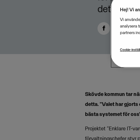
detta.
Hej! Vi a
Vi använder
analysera 
partners in
Cookie-instäl
Skövde kommun tar näst
detta. "
Valet har gjorts 
bästa systemet för oss
Projektet ”Enklare IT-v
förvaltningschefer styr 