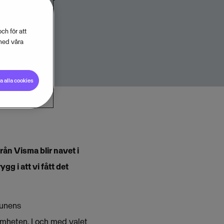
ch för att
med våra
 alla cookies
ån Visma blir navet i
gg i att vi fått det
munens
samheten. I och med valet