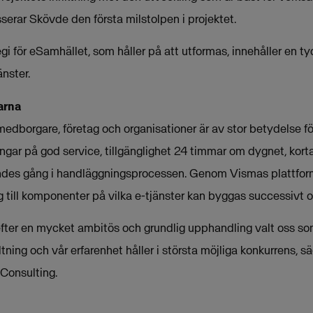
serar Skövde den första milstolpen i projektet.
för eSamhället, som håller på att utformas, innehåller en tyd
änster.
arna
r medborgare, företag och organisationer är av stor betydelse f
gar på god service, tillgänglighet 24 timmar om dygnet, korta
rendes gång i handläggningsprocessen. Genom Vismas plattform 
ill komponenter på vilka e-tjänster kan byggas successivt och
er en mycket ambitös och grundlig upphandling valt oss som 
ltning och vår erfarenhet håller i största möjliga konkurrens, s
Consulting.