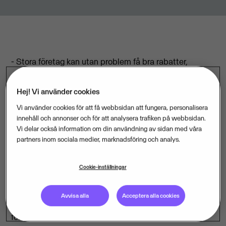
- Stora företag kan utan problem få bra rabatter,
eftersom de har tid att arbeta med offerter från flera
leverantörer och ofta lägger stora beställningar. För
Hej! Vi använder cookies
små företag är det inte lika enkelt. Det ändrar vi på
Vi använder cookies för att få webbsidan att fungera, personalisera
med den här tjänsten, säger Rolf Dahlberg, vd i Visma
innehåll och annonser och för att analysera trafiken på webbsidan.
Vi delar också information om din användning av sidan med våra
Spcs.
partners inom sociala medier, marknadsföring och analys.
Med Visma Inköpsrabatt kan alla företagare handla
Cookie-inställningar
varor och tjänster till marknadens bästa priser.
Avvisa alla
Acceptera alla cookies
- Genom att Visma samförhandlar inköp för över 6 000
företag kan vi uppnå rabatter som normalt bara stora