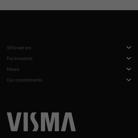
Who we are
For investors
News
Our commitments