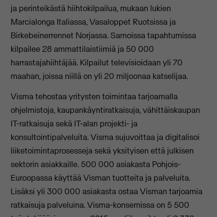
ja perinteikästä hiihtokilpailua, mukaan lukien
Marcialonga Italiassa, Vasaloppet Ruotsissa ja
Birkebeinerrennet Norjassa. Samoissa tapahtumissa
kilpailee 28 ammattilaistiimiä ja 50 000
harrastajahiihtäjää. Kilpailut televisioidaan yli 70
maahan, joissa niillä on yli 20 miljoonaa katselijaa.
Visma tehostaa yritysten toimintaa tarjoamalla
ohjelmistoja, kaupankäyntiratkaisuja, vähittäiskaupan
IT-ratkaisuja sekä IT-alan projekti- ja
konsultointipalveluita. Visma sujuvoittaa ja digitalisoi
liiketoimintaprosesseja sekä yksityisen että julkisen
sektorin asiakkaille. 500 000 asiakasta Pohjois-
Euroopassa käyttää Visman tuotteita ja palveluita.
Lisäksi yli 300 000 asiakasta ostaa Visman tarjoamia
ratkaisuja palveluina. Visma-konsernissa on 5 500