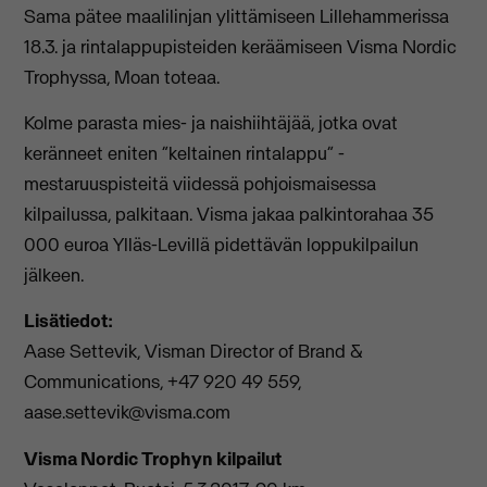
Sama pätee maalilinjan ylittämiseen Lillehammerissa
18.3. ja rintalappupisteiden keräämiseen Visma Nordic
Trophyssa, Moan toteaa.
Kolme parasta mies- ja naishiihtäjää, jotka ovat
keränneet eniten ”keltainen rintalappu” -
mestaruuspisteitä viidessä pohjoismaisessa
kilpailussa, palkitaan. Visma jakaa palkintorahaa 35
000 euroa Ylläs-Levillä pidettävän loppukilpailun
jälkeen.
Lisätiedot:
Aase Settevik, Visman Director of Brand &
Communications, +47 920 49 559,
aase.settevik@visma.com
Visma Nordic Trophyn kilpailut