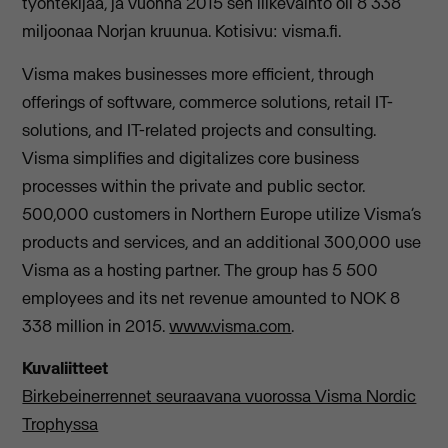
työntekijää, ja vuonna 2015 sen liikevaihto oli 8 338
miljoonaa Norjan kruunua. Kotisivu: visma.fi.
Visma makes businesses more efficient, through
offerings of software, commerce solutions, retail IT-
solutions, and IT-related projects and consulting.
Visma simplifies and digitalizes core business
processes within the private and public sector.
500,000 customers in Northern Europe utilize Visma’s
products and services, and an additional 300,000 use
Visma as a hosting partner. The group has 5 500
employees and its net revenue amounted to NOK 8
338 million in 2015.
www.visma.com
.
Kuvaliitteet
Birkebeinerrennet seuraavana vuorossa Visma Nordic
Trophyssa