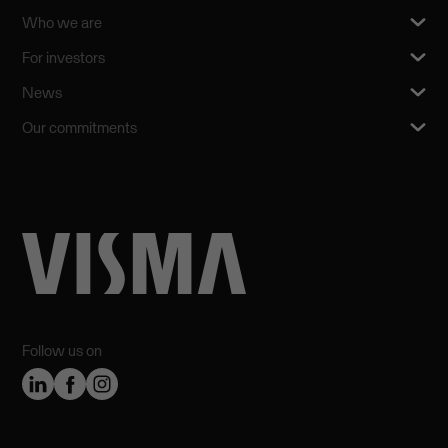
Who we are
For investors
News
Our commitments
Follow us on