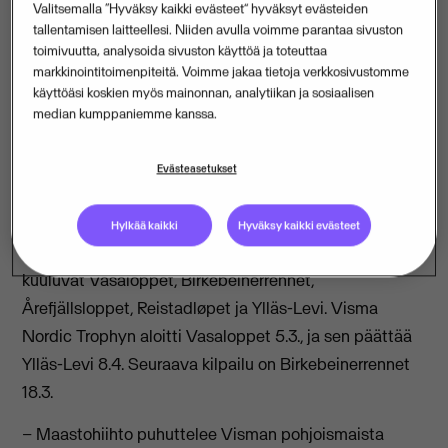
Valitsemalla “Hyväksy kaikki evästeet” hyväksyt evästeiden
tallentamisen laitteellesi. Niiden avulla voimme parantaa sivuston
Birkebeinerrennet on seuraavana vuorossa Visma
toimivuutta, analysoida sivuston käyttöä ja toteuttaa
Nordic Trophyssa, Visma Ski Classics-kilpailusarjan
markkinointitoimenpiteitä. Voimme jakaa tietoja verkkosivustomme
käyttöäsi koskien myös mainonnan, analytiikan ja sosiaalisen
uudessa kilpailussa, johon kuuluvat viisi viimeistä
median kumppaniemme kanssa.
pohjoismaista kilpailua.
Visma Nordic Trophy on uusi pitkän matkan
Evästeasetukset
hiihtokilpailusarja ja osa Visma Ski Classicsin
pohjoismaissa järjestettävää VII kauden kiertuetta.
Hylkää kaikki
Hyväksy kaikki evästeet
Kilpailusarja on perustettu Visman aloitteesta, ja siihen
kuuluvat Vasaloppet, Birkebeinerrennet,
Årefjällsloppet, Reistadløpet ja Ylläs-Levi. Visma
Nordic Trophyn aloitti Vasaloppet 5.3., ja sen päättää
Ylläs-Levi 8.4. Seuraava kilpailu on Birkebeinerrennet
18.3.
– Maastohiihto puhuttelee Visman pohjoismaista