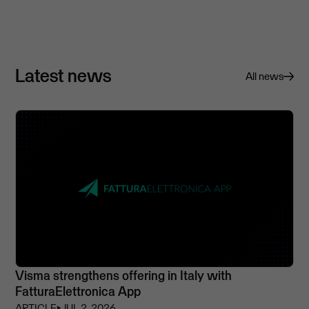
Latest news
All news
Visma strengthens offering in Italy with
FatturaElettronica App
ARTICLE
⏵
JUL 2, 2026