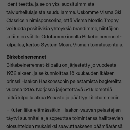
identiteettiä, ja se on yksi suosituimmista
talviurheilulajeista seudullamme. Uskomme Visma Ski
Classicsin nimisponsorina, että Visma Nordic Trophy
voi luoda positiivisia yhteyksiä brändimme, hiihtäjien
ja tiimien välille. Odotamme innolla Birkebeinerrennet-
kilpailua, kertoo Øystein Moan, Visman toimitusjohtaja.
Birkebeinerrennet
Birkebeinerrennet-kilpailu on järjestetty jo vuodesta
1932 alkaen, ja se kunnioittaa 18 kuukauden ikäisen
prinssi Haakon Haakonssonin pelastamista baglereilta
vuonna 1206. Norjassa järjestettävä 54 kilometriä
pitkä kilpailu alkaa Renasta ja päättyy Lillehammeriin.
– Kuten liike-elämässäkin, Haakon-vauvan pelastajien
täytyi suunnitella ja sopeuttaa toimintansa hallitsevien
olosuhteiden mukaisiksi saavuttaakseen päämääränsä.