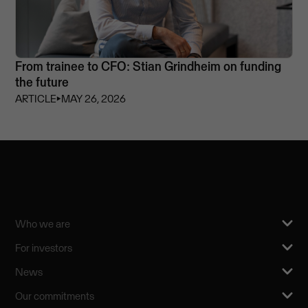
From trainee to CFO: Stian Grindheim on funding
the future
ARTICLE
⏵
MAY 26, 2026
Who we are
For investors
News
Our commitments