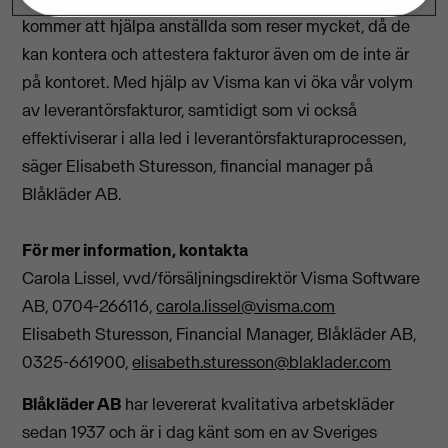
kommer att hjälpa anställda som reser mycket, då de
kan kontera och attestera fakturor även om de inte är
på kontoret. Med hjälp av Visma kan vi öka vår volym
av leverantörsfakturor, samtidigt som vi också
effektiviserar i alla led i leverantörsfakturaprocessen,
säger Elisabeth Sturesson, financial manager på
Blåkläder AB.
För mer information, kontakta
Carola Lissel, vvd/försäljningsdirektör Visma Software
AB, 0704-266116,
carola.lissel@visma.com
Elisabeth Sturesson, Financial Manager, Blåkläder AB,
0325-661900,
elisabeth.sturesson@blaklader.com
Blåkläder AB
har levererat kvalitativa arbetskläder
sedan 1937 och är i dag känt som en av Sveriges