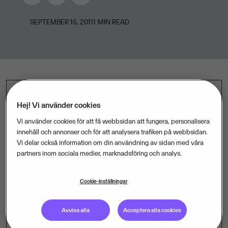
SEPTEMBER 15, 2011
1
MIN READ
Blåkläder har använt affärssystemet Visma Business
Hej! Vi använder cookies
sedan 2002 och behövde komplettera med ett
Vi använder cookies för att få webbsidan att fungera, personalisera
elektroniskt fakturahanteringssystem. Vismas partner,
innehåll och annonser och för att analysera trafiken på webbsidan.
Sundit, presenterade ett urval av leverantörer och
Vi delar också information om din användning av sidan med våra
partners inom sociala medier, marknadsföring och analys.
valet föll på Visma Invoice Manager (numera kallad
Visma Document Center Enterprise). Idag hanterar
Cookie-inställningar
Blåkläder cirka 7 500 leverantörsfakturor per år från
alla världens hörn.
Avvisa alla
Acceptera alla cookies
– Vi tror att Visma Document Center Enterprise