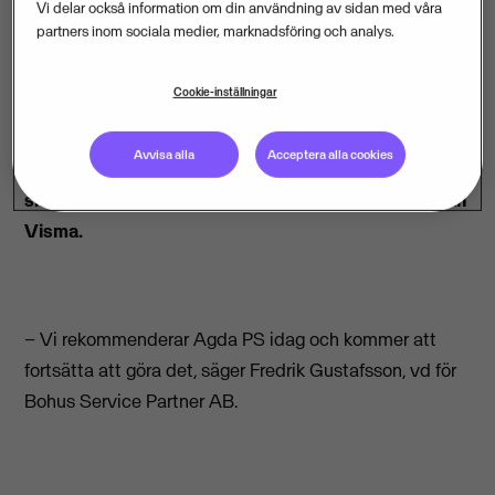
Vi delar också information om din användning av sidan med våra
partners inom sociala medier, marknadsföring och analys.
Det var efter en rekommendation som Bohus Service
Cookie-inställningar
Partner AB valde att titta närmare på Agda PS när de
letade nytt lönesystem. Rekommendationen i
Avvisa alla
Acceptera alla cookies
kombination med att systemet visade sig vara
smidigt och flexibelt gjorde att de valde Agda PS från
Visma.
– Vi rekommenderar Agda PS idag och kommer att
fortsätta att göra det, säger Fredrik Gustafsson, vd för
Bohus Service Partner AB.