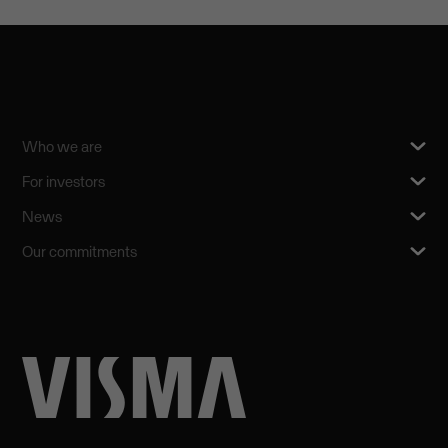
Who we are
For investors
News
Our commitments