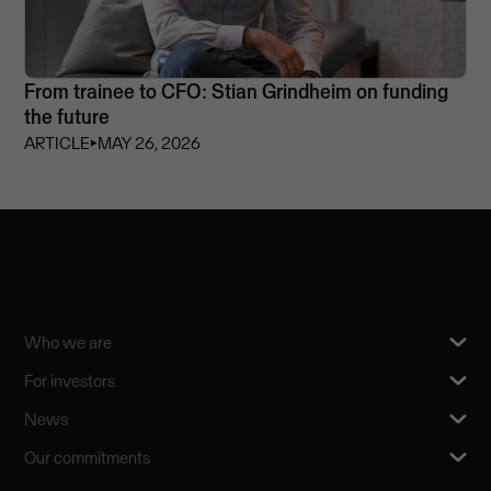
From trainee to CFO: Stian Grindheim on funding
the future
ARTICLE
⏵
MAY 26, 2026
Who we are
For investors
News
Our commitments