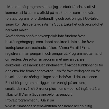
- Med det här programmet har jag en stark känsla av att vi
kommer att få samma effekt på marknaden som med våra
första program för ordbehandling och bokföring på 80-talet,
säger Rolf Dahlberg, vd i Visma Spcs. Enkelhet och begriplighet
har varit målet.
Användaren behöver exempelvis inte fundera över
bokföringsbegrepp som debet och kredit. Inte heller över
kontoplaner och kostnadsställen. I Visma Enskild Firma
registrerar man pengar in och pengar ut. Programmet tar hand
om resten. Dessutom är programmet mer än bara en
elektronisk kassabok. Det innehåller två viktiga funktioner till för
den enskilde firmainnehavaren – en för fakturering och en för
bokslut och de näringsbilagor som behövs till deklarationen.
Priset för programmet ligger som vanligt på en sund,
småländsk nivå: 590 kronor plus moms – och då ingår ett års
tillgång till Visma Spcs prisbelönta support.
Prova programmet nu! Gå in på
www.vismaspcs.se/enskildfirma och ladda ner en riktig