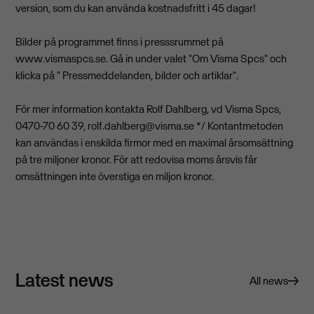
version, som du kan använda kostnadsfritt i 45 dagar!
Bilder på programmet finns i presssrummet på
www.vismaspcs.se. Gå in under valet "Om Visma Spcs" och
klicka på " Pressmeddelanden, bilder och artiklar".
För mer information kontakta Rolf Dahlberg, vd Visma Spcs,
0470-70 60 39,
rolf.dahlberg@visma.se
*/ Kontantmetoden
kan användas i enskilda firmor med en maximal årsomsättning
på tre miljoner kronor. För att redovisa moms årsvis får
omsättningen inte överstiga en miljon kronor.
Latest news
All news