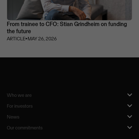
From trainee to CFO: Stian Grindheim on funding
the future
ARTICLE
⏵
MAY 26, 2026
Who we are
For investors
News
Our commitments