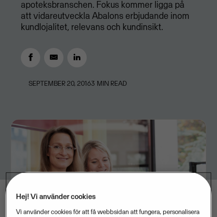
apoteksbranschen. Fokus kommer ligga på
att vidareutveckla Abalons erbjudande inom
kundlojalitet, relevans och kundinsikt.
SEPTEMBER 20, 2016
3
MIN READ
Hej! Vi använder cookies
Vi använder cookies för att få webbsidan att fungera, personalisera