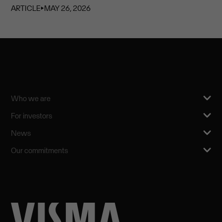
ARTICLE
⏵
MAY 26, 2026
Who we are
For investors
News
Our commitments