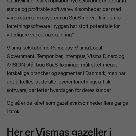
og udvikling. Når vi opkøber nye selskaber, er det altid
sunde og profitable softwarevirksomheder, der med
vores stærke økosystem og SaaS-netværk inden for
forretningssoftware i ryggen har stort potentiale for
yderligere vækst og skalering.”
Visma-selskaberne Pensopay, Visma Local
Government, Temponizer, Intempus, Visma Dinero og
iVISION står bag SaaS-løsninger målrettet meget
forskellige brancher og segmenter i Danmark, men har
det tilfælles, at de alle leverer forretningskritisk
software, der letter hverdagen for deres kunder.
Og så er de kåret som gazellevirksomheder flere gange
i træk.
Her er Vismas gazeller i