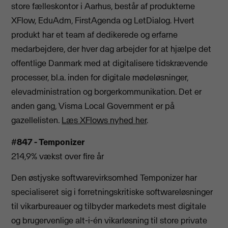
store fælleskontor i Aarhus, består af produkterne
XFlow, EduAdm, FirstAgenda og LetDialog. Hvert
produkt har et team af dedikerede og erfarne
medarbejdere, der hver dag arbejder for at hjælpe det
offentlige Danmark med at digitalisere tidskrævende
processer, bl.a. inden for digitale mødeløsninger,
elevadministration og borgerkommunikation. Det er
anden gang, Visma Local Government er på
gazellelisten.
Læs XFlows nyhed her
.
#847 - Temponizer
214,9% vækst over fire år
Den østjyske softwarevirksomhed Temponizer har
specialiseret sig i forretningskritiske softwareløsninger
til vikarbureauer og tilbyder markedets mest digitale
og brugervenlige alt-i-én vikarløsning til store private