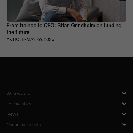
From trainee to CFO: Stian Grindheim on funding
the future
ARTICLE
⏵
MAY 26, 2026
Who we are
For investors
News
Our commitments