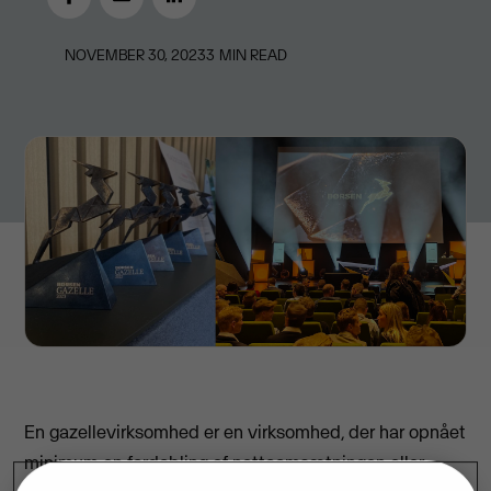
NOVEMBER 30, 2023
3
MIN READ
En gazellevirksomhed er en virksomhed, der har opnået
minimum en fordobling af nettoomsætningen eller