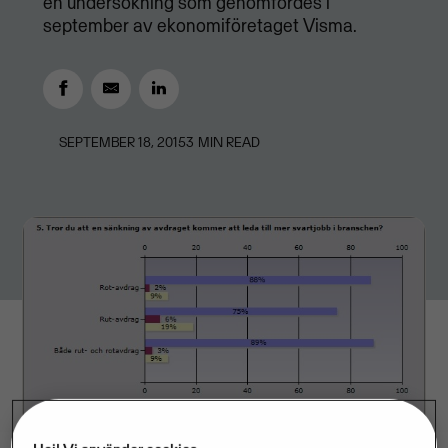
en undersökning som genomfördes i
september av ekonomiföretaget Visma.
SEPTEMBER 18, 2015
3
MIN READ