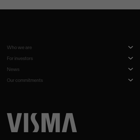
Who we are
For investors
News
Our commitments