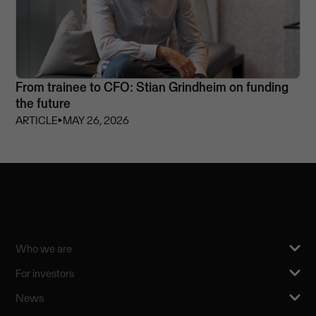
From trainee to CFO: Stian Grindheim on funding
the future
ARTICLE
⏵
MAY 26, 2026
Who we are
For investors
News