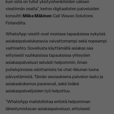
kuin siitä on tullut yksityishenkilöiden välisen
viestinnän osalta”, kertoo digitaalisten palveluiden
konsultti
Miika Mäkinen
Call Waves Solutions
Finlandilta.
WhatsApp-viestit ovat monissa tapauksissa nykyisiä
asiakaspalvelukanavia vaivattomampi sekä nopeampi
vaihtoehto. Sovellusta käyttämällä asiakas saa
erityisesti ruuhkaisissa tapauksissa yhteyden
asiakaspalveluun selvästi helpommin, ilman
puhelujonossa odottamista tai chat-ikkunan luona
päivystämistä. Tämän seurauksena palvelun laatu ja
asiakaskokemus paranevat, sekä lisäksi
asiakaspalvelijoiden työ helpottuu.
“WhatsApp mahdollistaa entistä helpomman
lähestymistavan asiakaspalveluun, erityisesti