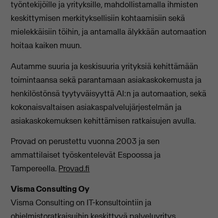
työntekijöille ja yrityksille, mahdollistamalla ihmisten
keskittymisen merkityksellisiin kohtaamisiin sekä
mielekkäisiin töihin, ja antamalla älykkään automaation
hoitaa kaiken muun.
Autamme suuria ja keskisuuria yrityksiä kehittämään
toimintaansa sekä parantamaan asiakaskokemusta ja
henkilöstönsä tyytyväisyyttä AI:n ja automaation, sekä
kokonaisvaltaisen asiakaspalvelujärjestelmän ja
asiakaskokemuksen kehittämisen ratkaisujen avulla.
Provad on perustettu vuonna 2003 ja sen
ammattilaiset työskentelevät Espoossa ja
Tampereella.
Provad.fi
Visma Consulting Oy
Visma Consulting on IT-konsultointiin ja
ohjelmistoratkaisuihin keskittyvä palveluyritys.