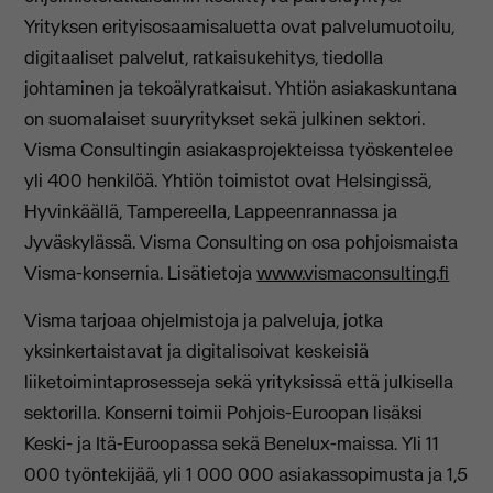
Yrityksen erityisosaamisaluetta ovat palvelumuotoilu,
digitaaliset palvelut, ratkaisukehitys, tiedolla
johtaminen ja tekoälyratkaisut. Yhtiön asiakaskuntana
on suomalaiset suuryritykset sekä julkinen sektori.
Visma Consultingin asiakasprojekteissa työskentelee
yli 400 henkilöä. Yhtiön toimistot ovat Helsingissä,
Hyvinkäällä, Tampereella, Lappeenrannassa ja
Jyväskylässä. Visma Consulting on osa pohjoismaista
Visma-konsernia. Lisätietoja
www.vismaconsulting.fi
Visma tarjoaa ohjelmistoja ja palveluja, jotka
yksinkertaistavat ja digitalisoivat keskeisiä
liiketoimintaprosesseja sekä yrityksissä että julkisella
sektorilla. Konserni toimii Pohjois-Euroopan lisäksi
Keski- ja Itä-Euroopassa sekä Benelux-maissa. Yli 11
000 työntekijää, yli 1 000 000 asiakassopimusta ja 1,5