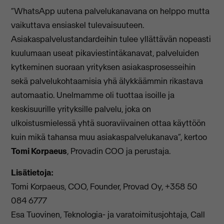
“WhatsApp uutena palvelukanavana on helppo mutta
vaikuttava ensiaskel tulevaisuuteen.
Asiakaspalvelustandardeihin tulee yllättävän nopeasti
kuulumaan useat pikaviestintäkanavat, palveluiden
kytkeminen suoraan yrityksen asiakasprosesseihin
sekä palvelukohtaamisia yhä älykkäämmin rikastava
automaatio. Unelmamme oli tuottaa isoille ja
keskisuurille yrityksille palvelu, joka on
ulkoistusmielessä yhtä suoraviivainen ottaa käyttöön
kuin mikä tahansa muu asiakaspalvelukanava”, kertoo
Tomi Korpaeus
, Provadin COO ja perustaja.
Lisätietoja:
Tomi Korpaeus, COO, Founder, Provad Oy, +358 50
084 6777
Esa Tuovinen, Teknologia- ja varatoimitusjohtaja, Call