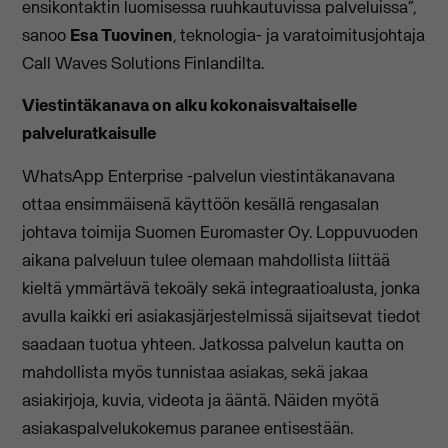
ensikontaktin luomisessa ruuhkautuvissa palveluissa”,
sanoo
Esa Tuovinen
, teknologia- ja varatoimitusjohtaja
Call Waves Solutions Finlandilta.
Viestintäkanava on alku kokonaisvaltaiselle
palveluratkaisulle
WhatsApp Enterprise -palvelun viestintäkanavana
ottaa ensimmäisenä käyttöön kesällä rengasalan
johtava toimija Suomen Euromaster Oy. Loppuvuoden
aikana palveluun tulee olemaan mahdollista liittää
kieltä ymmärtävä tekoäly sekä integraatioalusta, jonka
avulla kaikki eri asiakasjärjestelmissä sijaitsevat tiedot
saadaan tuotua yhteen. Jatkossa palvelun kautta on
mahdollista myös tunnistaa asiakas, sekä jakaa
asiakirjoja, kuvia, videota ja ääntä. Näiden myötä
asiakaspalvelukokemus paranee entisestään.