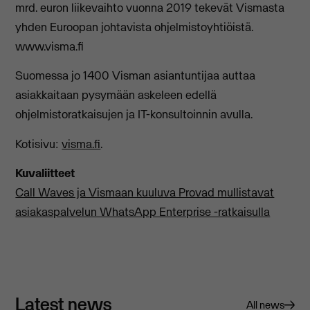
mrd. euron liikevaihto vuonna 2019 tekevät Vismasta
yhden Euroopan johtavista ohjelmistoyhtiöistä.
www.visma.fi
Suomessa jo 1400 Visman asiantuntijaa auttaa
asiakkaitaan pysymään askeleen edellä
ohjelmistoratkaisujen ja IT-konsultoinnin avulla.
Kotisivu:
visma.fi
.
Kuvaliitteet
Call Waves ja Vismaan kuuluva Provad mullistavat
asiakaspalvelun WhatsApp Enterprise -ratkaisulla
Latest news
All news