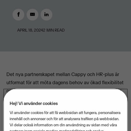
APRIL 18, 2024
2
MIN READ
Det nya partnerskapet mellan Cappy och HR-plus är
utformat för att möta dagens behov av ökad flexibilitet
och användarvänlighet i hanteringen av löner, vilket är
avgörande för att attrahera, motivera och behålla
Hej! Vi använder cookies
talanger i en konkurrensutsatt arbetsmarknad. Med
Vi använder cookies för att få webbsidan att fungera, personalisera
denna målsättning presenteras nu Cappys tjänst
innehåll och annonser och för att analysera trafiken på webbsidan.
‘flexibel lön’ för de företag som använder sig av
Vi delar också information om din användning av sidan med våra