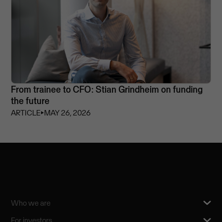
From trainee to CFO: Stian Grindheim on funding
the future
ARTICLE
⏵
MAY 26, 2026
Who we are
For investors