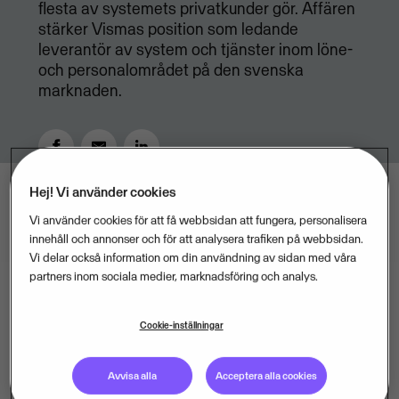
flesta av systemets privatkunder gör. Affären
stärker Vismas position som ledande
leverantör av system och tjänster inom löne-
och personalområdet på den svenska
marknaden.
Hej! Vi använder cookies
JUNE 3, 2016
2
MIN READ
Vi använder cookies för att få webbsidan att fungera, personalisera
innehåll och annonser och för att analysera trafiken på webbsidan.
Vi delar också information om din användning av sidan med våra
partners inom sociala medier, marknadsföring och analys.
Cookie-inställningar
Måltids- och supportservicebolaget Compass Group
väljer lönesystemet Agda PS från Visma för sin
Avvisa alla
Acceptera alla cookies
lönehantering. De väljer även Agda PS Hosting som