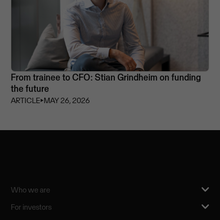
From trainee to CFO: Stian Grindheim on funding
the future
ARTICLE
⏵
MAY 26, 2026
Who we are
For investors