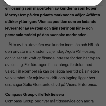
innebär att Visma tar hand om allt tekniskt underhåll,
en lösning som majoriteten av kunderna som köper
lönesystem på den privata marknaden väljer. Affären
stärker ytterligare Vismas position som en ledande
leverantör av system och tjänster inom löne- och
personalområdet på den svenska marknaden.
– Åtta av tio utav våra nya kunder inom lön och HR på
den privata marknaden väljer idag Agda PS Hosting
och vi ser ett kraftigt ökande intresse för den här typen
av lösning. För företagen finns många fördelar med
valet. Till exempel så kan de lägga mer tid på sin egen
verksamhet när mjukvara, drift och lagring ligger hos
oss, säger Sofia Gerstenfeld, vd på Visma Enterprise.
Compass Group vill effektivisera
Compass Group bedriver måltidsservice och andra