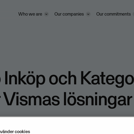
Who we are
Our companies
Our commitments
Inköp och Katego
r Vismas lösningar 
p
nvänder cookies