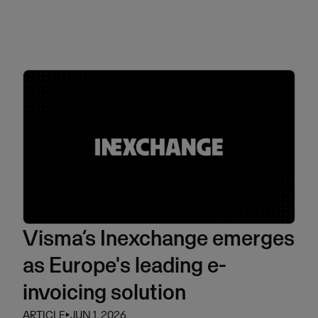
Visma’s Inexchange emerges
as Europe's leading e-
invoicing solution
ARTICLE
⏵
JUN 1, 2026