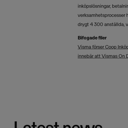
inköpslösningar, betalni
verksamhetsprocesser ho
drygt 4 300 anställda, v
Bifogade filer
Visma förser Coop Inköp
innebär att Vismas On D
Latest news