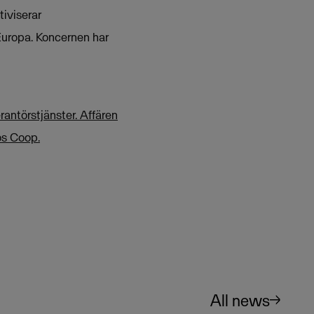
tiviserar
Europa. Koncernen har
antörstjänster. Affären
os Coop.
All news