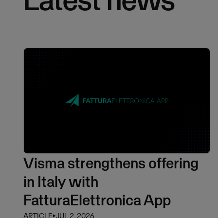
Visma strengthens offering
in Italy with
FatturaElettronica App
ARTICLE
⏵
JUL 2, 2026