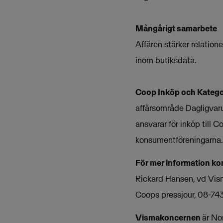
Mångårigt samarbete
Affären stärker relatio
inom butiksdata.
Coop Inköp och Katego
affärsområde Dagligvaru
ansvarar för inköp till
konsumentföreningarna. 
För mer information ko
Rickard Hansen, vd Vi
Coops pressjour, 08-74
Vismakoncernen
är No