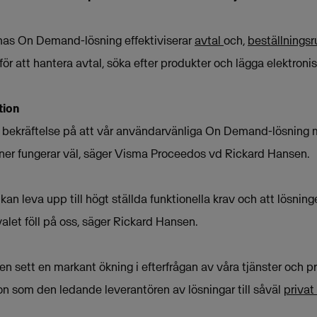
mas On Demand-lösning effektiviserar
avtal
och,
beställningsr
för att hantera avtal, söka efter produkter och lägga elektronis
tion
en bekräftelse på att vår användarvänliga On Demand-lösning 
oner fungerar väl, säger Visma Proceedos vd Rickard Hansen.
 kan leva upp till högt ställda funktionella krav och att lösnin
valet föll på oss, säger Rickard Hansen.
en sett en markant ökning i efterfrågan av våra tjänster och 
on som den ledande leverantören av lösningar till såväl
privat