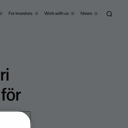
For investors
Work with us
News
ri
för