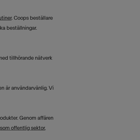
utiner
. Coops beställare
ka beställningar.
med tillhörande nätverk
gen är användarvänlig. Vi
produkter. Genom affären
 som offentlig sektor
,