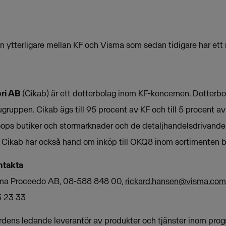
nen ytterligare mellan KF och Visma som sedan tidigare har et
ri AB
(Cikab) är ett dotterbolag inom KF-koncernen. Dotterbol
gruppen. Cikab ägs till 95 procent av KF och till 5 procent 
 Coops butiker och stormarknader och de detaljhandelsdrivande
Cikab har också hand om inköp till OKQ8 inom sortimenten bi
ntakta
sma Proceedo AB, 08-588 848 00,
rickard.hansen@visma.com
3 23 33
rdens ledande leverantör av produkter och tjänster inom prog