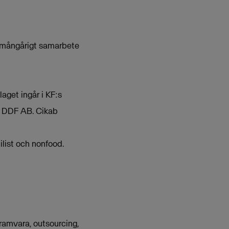
t mångårigt samarbete
aget ingår i KF:s
av DDF AB. Cikab
list och nonfood.
ramvara, outsourcing,