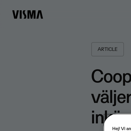
ARTICLE
Coop 
välje
inkö
Hej! Vi a