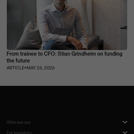
From trainee to CFO: Stian Grindheim on funding
the future
ARTICLE
⏵
MAY 26, 2026
Who we are
For investors