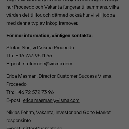
hur Proceedo och Vakanta fungerar tillsammans, vilka
värden det tillför, och därmed också hur vi vill jobba
med denna typ av inköp framöver.
För mer information, vänligen kontakta:
Stefan Norr, vd Visma Proceedo
Tfn: +46 733 98 11 55
E-post:
stefan.norr@visma.com
Erica Masman, Director Customer Success Visma
Proceedo
Tfn: +46 72 572 73 96
E-post:
erica.masman@visma.com
Niklas Fehrm, Vakanta, Investor and Go to Market
responsible
E-post:
niklas@vakanta.se