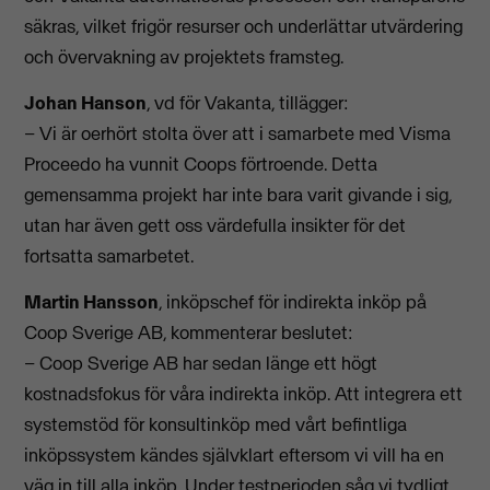
säkras, vilket frigör resurser och underlättar utvärdering
och övervakning av projektets framsteg.
Johan Hanson
, vd för Vakanta, tillägger:
– Vi är oerhört stolta över att i samarbete med Visma
Proceedo ha vunnit Coops förtroende. Detta
gemensamma projekt har inte bara varit givande i sig,
utan har även gett oss värdefulla insikter för det
fortsatta samarbetet.
Martin Hansson
, inköpschef för indirekta inköp på
Coop Sverige AB, kommenterar beslutet:
– Coop Sverige AB har sedan länge ett högt
kostnadsfokus för våra indirekta inköp. Att integrera ett
systemstöd för konsultinköp med vårt befintliga
inköpssystem kändes självklart eftersom vi vill ha en
väg in till alla inköp. Under testperioden såg vi tydligt