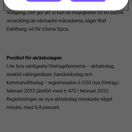
I februari ser vi trots allt en dämpning av en långvarig
nedgång. Det gör att vi kan se möjligheter till en bättre
utveckling de närmaste månaderna, säger Rolf
Dahlberg, vd för Visma Spcs.
Positivt för aktiebolagen
I de fyra vanligaste företagsformerna – aktiebolag,
enskild näringsidkare, handelsbolag och
kommanditbolag – registrerades 6 035 nya företag i
februari 2013 jämfört med 6 472 i februari 2012.
Registreringen av nya aktiebolag minskade något
mindre, med 5,4 procent.