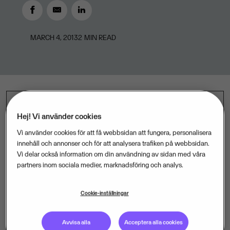
MARCH 4, 2013
2
MIN READ
Registreringen av nya företag minskade med 6,8
Hej! Vi använder cookies
procent i februari i år jämfört med motsvarande
Vi använder cookies för att få webbsidan att fungera, personalisera
månad förra året. Det visar färsk statistik som Visma
innehåll och annonser och för att analysera trafiken på webbsidan.
Vi delar också information om din användning av sidan med våra
sammanställt från Bolagsverket. I januari var
partners inom sociala medier, marknadsföring och analys.
minskningen 10,5 procent.
Cookie-inställningar
– Det är självfallet inte bra att nyföretagandet minskar.
Avvisa alla
Acceptera alla cookies