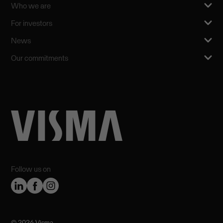
Who we are
For investors
News
Our commitments
Follow us on
©️ 2026 Visma