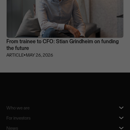
From trainee to CFO: Stian Grindheim on funding
the future
ARTICLE
⏵
MAY 26, 2026
Who we are
For investors
News