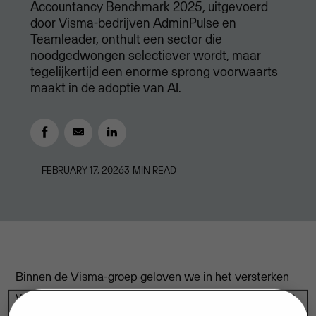
Accountancy Benchmark 2025, uitgevoerd
door Visma-bedrijven AdminPulse en
Teamleader, onthult een sector die
noodgedwongen selectiever wordt, maar
tegelijkertijd een enorme sprong voorwaarts
maakt in de adoptie van AI.
FEBRUARY 17, 2026
3
MIN READ
Binnen de Visma-groep geloven we in het versterken
van ondernemerschap door technologie. De resultaten
van dit grootschalige onderzoek bij 167 Belgische