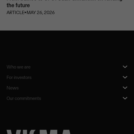
the future
ARTICLE
⏵
MAY 26, 2026
Who we are
For investors
News
Our commitments