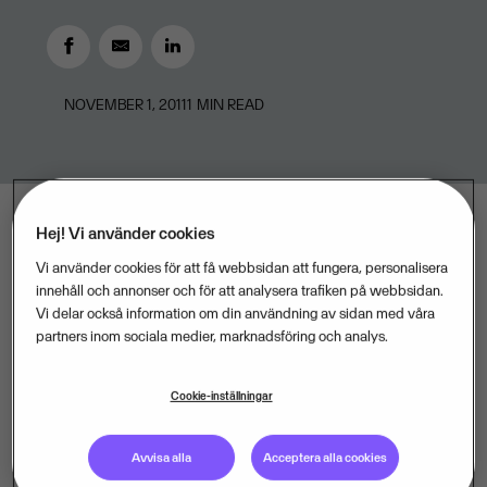
NOVEMBER 1, 2011
1
MIN READ
Hej! Vi använder cookies
”Istället för osäkerhet måste vi få tydliga och
Vi använder cookies för att få webbsidan att fungera, personalisera
innehåll och annonser och för att analysera trafiken på webbsidan.
konkurrensneutrala regler för elpriserna”. Det kräver
Vi delar också information om din användning av sidan med våra
Camilla Littorin på Företagarförbundet och Visma
partners inom sociala medier, marknadsföring och analys.
Spcs vd Rolf Dahlberg i en gemensam debattartikel i
Dagens Industri.
Cookie-inställningar
Bakgrunden är att Sverige i dag, den 1 november, får
Avvisa alla
Acceptera alla cookies
fyra elprisområden. Följden blir att elpriset kan bli 10