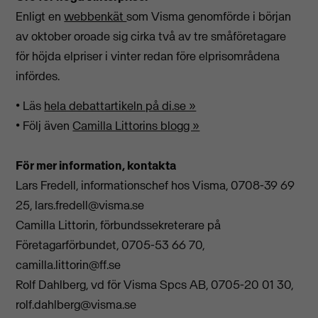
Enligt en
webbenkät
som Visma genomförde i början
av oktober oroade sig cirka två av tre småföretagare
för höjda elpriser i vinter redan före elprisområdena
infördes.
• Läs
hela debattartikeln på di.se »
• Följ även
Camilla Littorins blogg »
För mer information, kontakta
Lars Fredell, informationschef hos Visma, 0708-39 69
25,
lars.fredell@visma.se
Camilla Littorin, förbundssekreterare på
Företagarförbundet, 0705-53 66 70,
camilla.littorin@ff.se
Rolf Dahlberg, vd för Visma Spcs AB, 0705-20 01 30,
rolf.dahlberg@visma.se