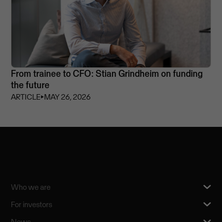
From trainee to CFO: Stian Grindheim on funding
the future
ARTICLE
⏵
MAY 26, 2026
Who we are
For investors
News