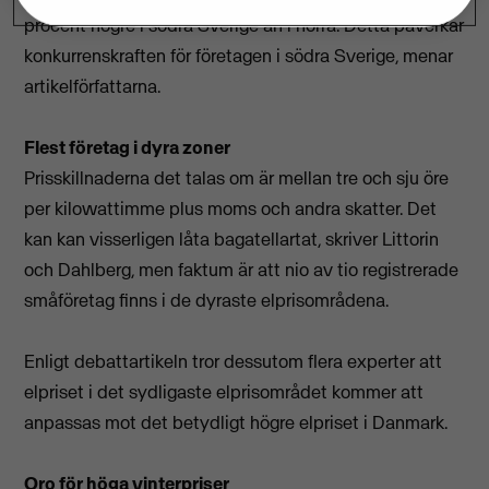
procent högre i södra Sverige än i norra. Detta påverkar
konkurrenskraften för företagen i södra Sverige, menar
artikelförfattarna.
Flest företag i dyra zoner
Prisskillnaderna det talas om är mellan tre och sju öre
per kilowattimme plus moms och andra skatter. Det
kan kan visserligen låta bagatellartat, skriver Littorin
och Dahlberg, men faktum är att nio av tio registrerade
småföretag finns i de dyraste elprisområdena.
Enligt debattartikeln tror dessutom flera experter att
elpriset i det sydligaste elprisområdet kommer att
anpassas mot det betydligt högre elpriset i Danmark.
Oro för höga vinterpriser