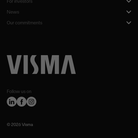
For investors
News
Our commitments
Follow us on
©️ 2026 Visma