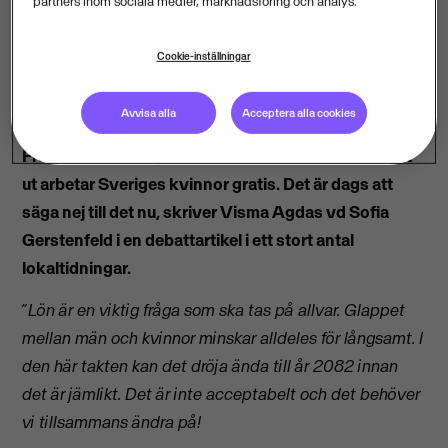
partners inom sociala medier, marknadsföring och analys.
Cookie-inställningar
Avvisa alla
Acceptera alla cookies
Från och med i dag, den 12 november 2014, och året
ut arbetar Sveriges kvinnor gratis. Det är dags att
säga nej till det nu, skriver Visma Agdas vd Sofia
Gerstenfeld i en debattartikel i ett stort antal
lokaltidningar.
”Lön är en viktig fråga som ska tas på allvar. Glappet
mellan män och kvinnor minskar alldeles för långsamt. I
den här takten kan det dröja ända till år 2082 innan
det är jämlikt. Det är inte acceptabelt och det behöver
vi tillsammans ändra på!