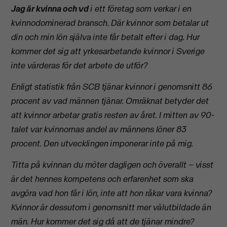
Jag är kvinna och vd
i ett företag som verkar i en
kvinnodominerad bransch. Där kvinnor som betalar ut
din och min lön själva inte får betalt efter i dag. Hur
kommer det sig att yrkesarbetande kvinnor i Sverige
inte värderas för det arbete de utför?
Enligt statistik från SCB tjänar kvinnor i genomsnitt 86
procent av vad männen tjänar. Omräknat betyder det
att kvinnor arbetar gratis resten av året. I mitten av 90-
talet var kvinnornas andel av männens löner 83
procent. Den utvecklingen imponerar inte på mig.
Titta på kvinnan du möter dagligen och överallt – visst
är det hennes kompetens och erfarenhet som ska
avgöra vad hon får i lön, inte att hon råkar vara kvinna?
Kvinnor är dessutom i genomsnitt mer välutbildade än
män. Hur kommer det sig då att de tjänar mindre?