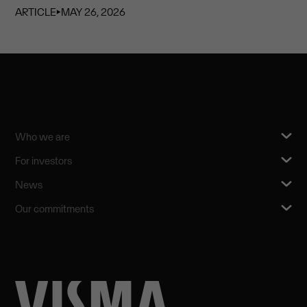
ARTICLE
⏵
MAY 26, 2026
Who we are
For investors
News
Our commitments