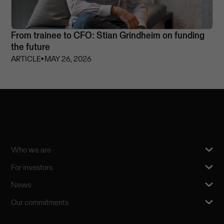
From trainee to CFO: Stian Grindheim on funding
the future
ARTICLE
⏵
MAY 26, 2026
Who we are
For investors
News
Our commitments