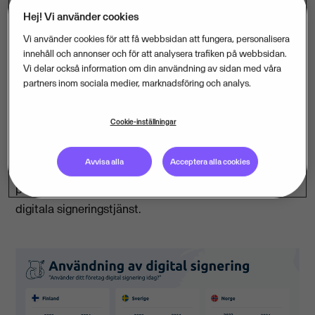
Hej! Vi använder cookies
I Norden växer trenden med digital signering och
Vi använder cookies för att få webbsidan att fungera, personalisera
dokumenthantering, särskilt i Sverige där tillväxten nu
innehåll och annonser och för att analysera trafiken på webbsidan.
Vi delar också information om din användning av sidan med våra
går snabbare än i många länder. En ökning på 20,5
partners inom sociala medier, marknadsföring och analys.
procent jämfört med föregående år innebär att 47
procent av de deltagande företagen i Sverige nu
Cookie-inställningar
använder digital signering. De som ännu inte hoppat
på tåget planerar att göra det inom de kommande 6-12
Avvisa alla
Acceptera alla cookies
månaderna. Bland nordiska företag är Visma Sign ett
populärt val, valt av upp till 20 procent för deras
digitala signeringstjänst.