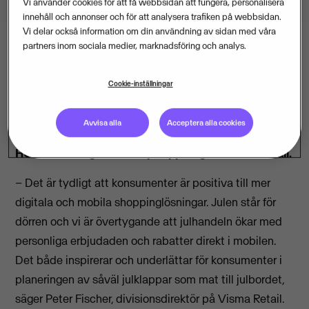
Vi använder cookies för att få webbsidan att fungera, personalisera
innehåll och annonser och för att analysera trafiken på webbsidan.
Vi delar också information om din användning av sidan med våra
partners inom sociala medier, marknadsföring och analys.
Nästan alla utnyttjar erbjudanden och rabatter när de
Cookie-inställningar
handlar daglivaror. I framtiden vill närmare hälften få
dem digitalt, i stället för i pappersform. Det visar en
Avvisa alla
Acceptera alla cookies
ny studie om digitala och mobila köpbeteenden som
HUI Research genomfört på uppdrag av Visma Retail.
– Det är tydligt att konsumenter är positiva till mer
digitala och mobila shoppinglösningar. Julen står för
dörren och vi är övertygande att julhandeln ökar med
personliga erbjudaden och rabatter direkt i mobilen.
Det både inspirerar och underlättar för konsumenter i
planeringen av såväl julklappar som mat till julbordet,
säger Peter Fischer, divisionsdirektör på Visma Retail.