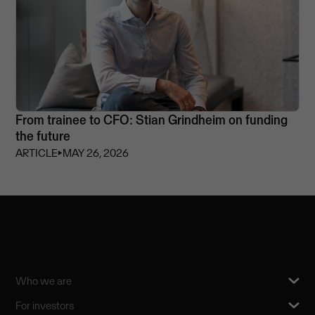
From trainee to CFO: Stian Grindheim on funding
the future
ARTICLE
⏵
MAY 26, 2026
Who we are
For investors