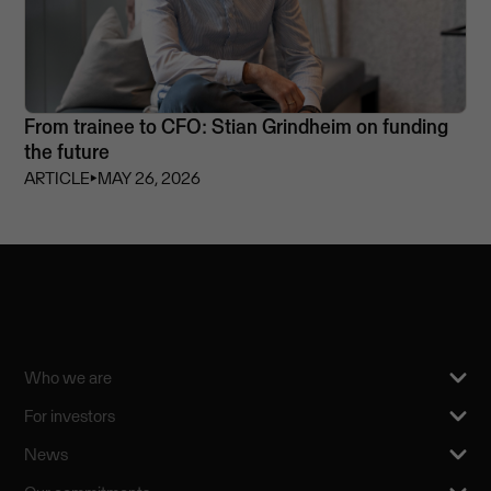
From trainee to CFO: Stian Grindheim on funding
the future
ARTICLE
⏵
MAY 26, 2026
Who we are
For investors
News