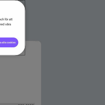
Visma.
ch för att
med våra
 alla cookies