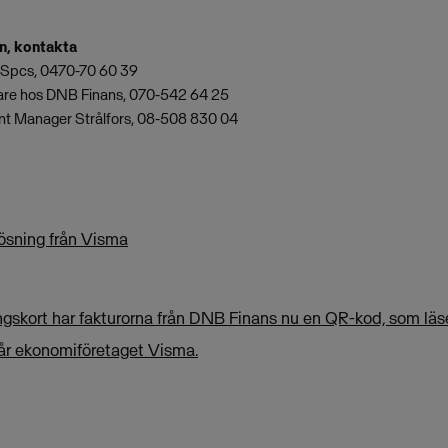
on, kontakta
a Spcs, 0470-70 60 39
klare hos DNB Finans, 070-542 64 25
t Manager Strålfors, 08-508 830 04
sning från Visma
lningskort har fakturorna från DNB Finans nu en QR-kod, som läse
år ekonomiföretaget Visma.