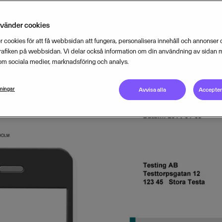
nitiativet står ekonomiföretaget 
nvänder cookies
 cookies för att få webbsidan att fungera, personalisera innehåll och annonser o
DECEMBER 20, 2013
2
MIN READ
trafiken på webbsidan. Vi delar också information om din användning av sidan 
om sociala medier, marknadsföring och analys.
lningar
Avvisa alla
Acceptera