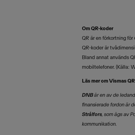
Om QR-koder
QR är en förkortning för
QR-koder är tvådimensio
Bland annat används QR-
mobiltelefoner. (Källa: 
Läs mer om Vismas QR-i
DNB
är en av de ledand
finansierade fordon är d
Strålfors
, som ägs av Po
kommunikation.