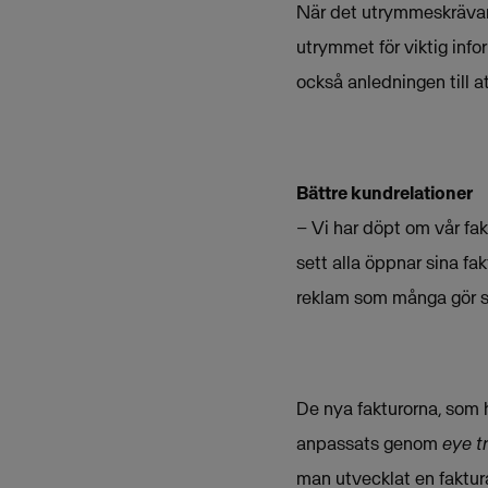
När det utrymmeskrävand
utrymmet för viktig inf
också anledningen till a
Bättre kundrelationer
– Vi har döpt om vår fak
sett alla öppnar sina fak
reklam som många gör så
De nya fakturorna, som 
anpassats genom
eye t
man utvecklat en faktur