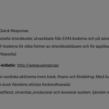
Quick Response
.
nella streckkoder, utvecklade från EAN-koderna och på senare
koderna för olika former av streckkodsläsare och för applikat
Wikipedia)
nitiativ
:
http://www.usingqr.se/
e nordiska aktörerna inom bank, finans och försäkring. Med 
e även Nordens största fordonsfinansiär.
stNord, utvecklar, producerar och levererar system, tjänster o