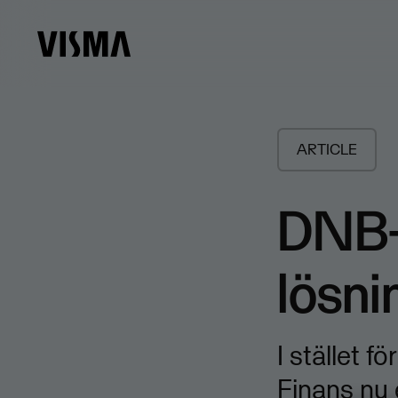
ARTICLE
DNB-
lösni
I stället f
Finans nu 