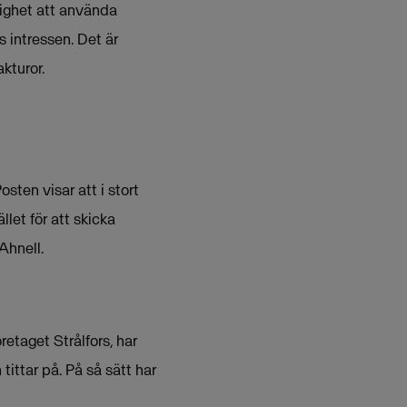
lighet att använda
 intressen. Det är
kturor.
sten visar att i stort
llet för att skicka
Ahnell.
etaget Strålfors, har
tittar på. På så sätt har