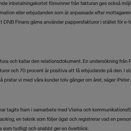
e inbetalningskortet försvinner från fakturan ges också möj
ormation eller erbjudanden som är anpassade efter mottagarens
tt DNB Finans gärna använder pappersfakturor i stället för e-fa
tura och kallar den relationsdokument. En undersökning från Po
turor och 70 procent är positiva att få erbjudande på den. I stä
 pratar vi med våra kunder tolv gånger om året, säger iPeter 
har tagits fram i samarbete med Visma och kommunikationsför
racking
, en teknik som följer ögat och registrerar vad en person 
a som tydligt och snabbt ger en överblick.