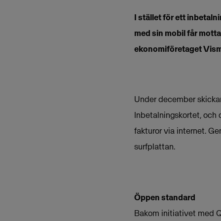
I stället för ett inbet
med sin mobil får motta
ekonomiföretaget Vis
Under december skickar 
Inbetalningskortet, och
fakturor via internet. 
surfplattan.
Öppen standard
Bakom initiativet med QR