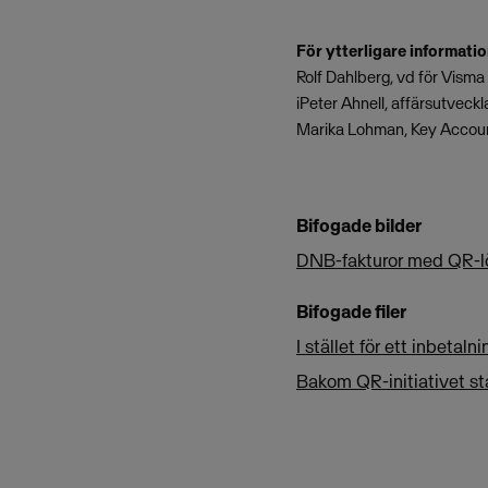
För ytterligare informati
Rolf Dahlberg, vd för Vism
iPeter Ahnell, affärsutvec
Marika Lohman, Key Accoun
Bifogade bilder
DNB-fakturor med QR-lö
Bifogade filer
I stället för ett inbeta
Bakom QR-initiativet st