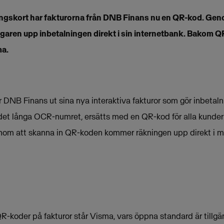
alningskort har fakturorna från DNB Finans nu en QR-kod. G
garen upp inbetalningen direkt i sin internetbank. Bakom QR-
ma.
DNB Finans ut sina nya interaktiva fakturor som gör inbetalni
 det långa OCR-numret, ersätts med en QR-kod för alla kunder
Genom att skanna in QR-koden kommer räkningen upp direkt i mo
-koder på fakturor står Visma, vars öppna standard är tillgäng