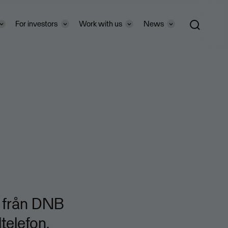
For investors
Work with us
News
na från DNB
telefon.