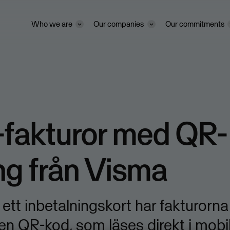
Who we are
Our companies
Our commitments
fakturor med QR-
ng från Visma
ör ett inbetalningskort har fakturor
en QR-kod, som läses direkt i mobil