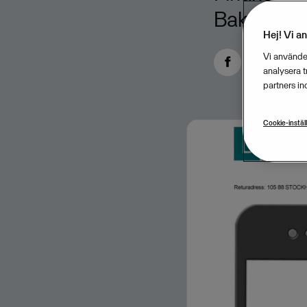
Bakom QR-i
Hej! Vi a
Vi använder
analysera 
partners in
Cookie-instäl